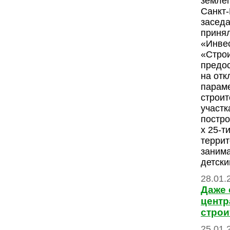
землеп
Санкт
заседа
приня
«Инве
«Стро
предо
на отк
парам
строит
участк
постро
х 25-т
террит
заним
детски
28.01.
Даже 
центр
строи
25.01.