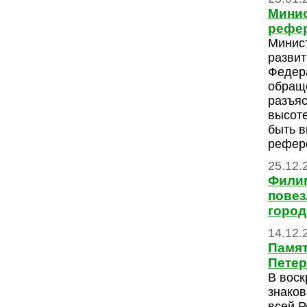
Минис
рефе
Минис
развит
Федера
обращ
разъяс
высоте
быть в
рефер
25.12.
Филип
повез
город
14.12.
Памят
Петер
В воск
знаков
всей Р