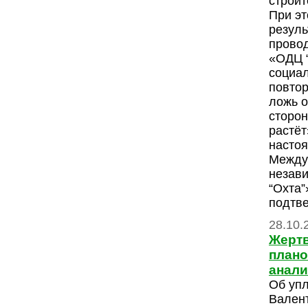
строит
При эт
резуль
прово
«ОДЦ “
социа
повто
ложь о
сторон
растёт
насто
Между 
незав
“Охта”
подтве
28.10.
Жерт
плано
анал
Об упл
Вален