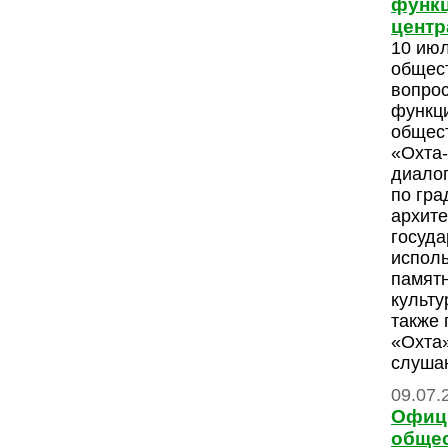
функц
центр
10 июл
общес
вопрос
функц
общес
«Охта-
диалог
по гра
архите
госуда
испол
памятн
культу
также
«Охта
слуша
09.07.
Офиц
общес