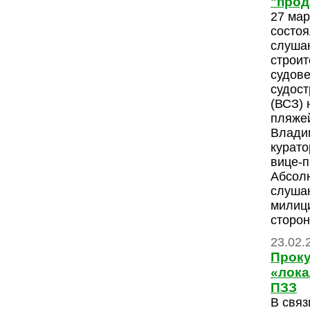
"прод
27 мар
состо
слуша
строит
судов
судост
(ВСЗ) 
пляжей
Влади
курато
вице-п
Абсолю
слуша
милици
сторон
23.02.
Проку
«лока
ПЗЗ
В связ