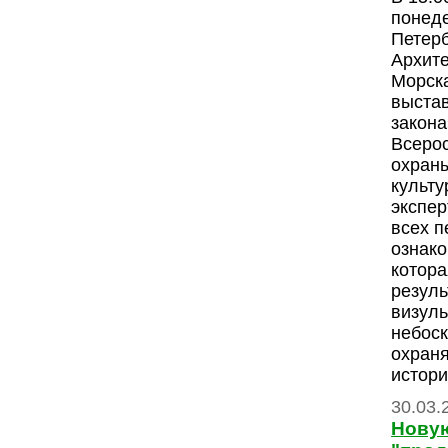
понеде
Петер
Архите
Морска
выстав
закона
Всеро
охраны
культ
экспе
всех п
ознако
котора
резул
визуль
небоск
охран
истори
30.03.
Нову