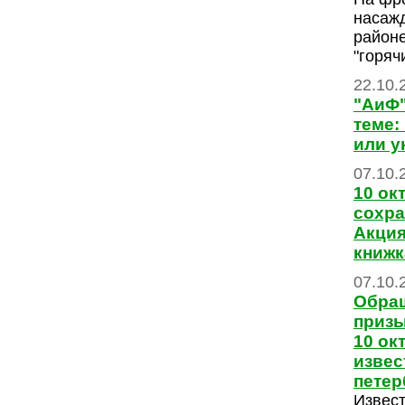
насаж
районе
"горяч
22.10.
"АиФ"
теме:
или у
07.10.
10 ок
сохра
Акция
книжк
07.10.
Обращ
призы
10 ок
изве
пете
Извес