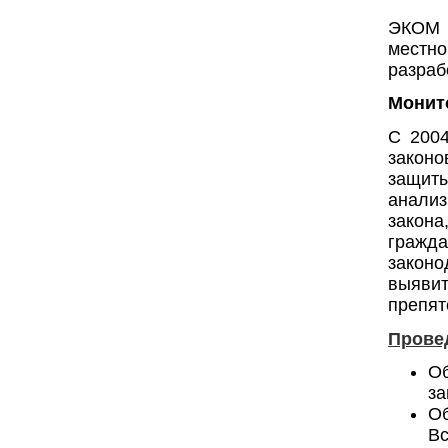
ЭКОМ 
местн
разраб
Монит
С 2004
законо
защиты
анали
закон
граж
законо
выяви
препят
Прове
О
за
Об
Вс