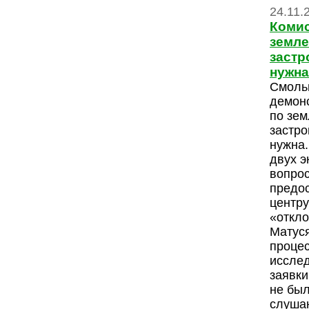
24.11.
Комис
земле
застр
нужна
Смольн
демонс
по зе
застро
нужна.
двух э
вопрос
предо
центру
«откло
Матуся
проце
иссле
заявки
не был
слушан