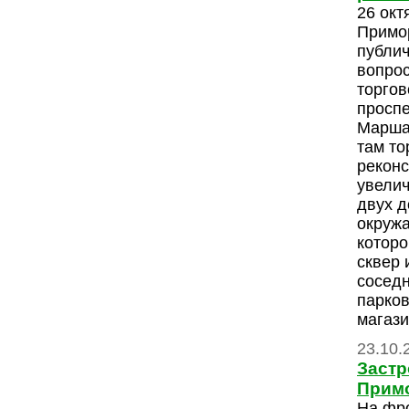
26 окт
Примо
публи
вопрос
торгов
проспе
Марша
там то
реконс
увелич
двух д
окруж
которо
сквер 
соседн
парков
магази
23.10.
Застр
Прим
На фр