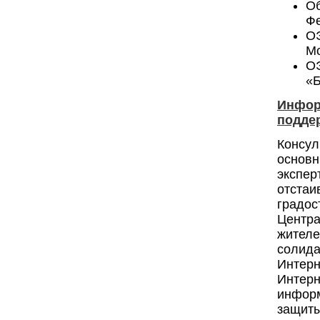
О
Фе
О
Мо
ОЭ
«Б
Инфор
подде
Консул
основ
экспер
отста
градос
Центр
жител
солид
Интерн
Интер
информ
защиты