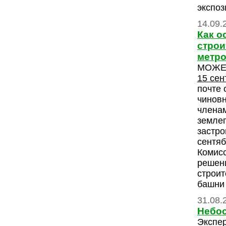
экспоз
14.09.
Как о
строи
метро
МОЖЕ
15 сен
почте 
чиновн
членам
земле
застро
сентяб
Комисс
решен
строит
башни 
31.08.
Небос
Экспер