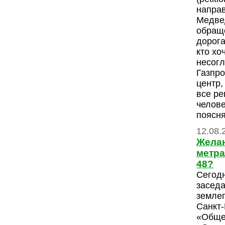
напра
Медве
обраще
дорога
кто хо
несогл
Газпро
центр,
все ре
челове
поясн
12.08.
Желан
метра
48?
Сегодн
заседа
землеп
Санкт
«Обще