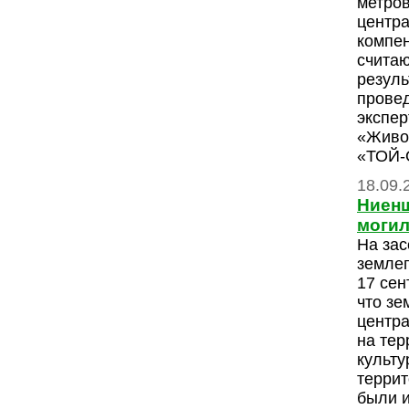
метро
центра
компен
считаю
резуль
провед
экспе
«Живо
«ТОЙ
18.09.
Ниенш
могил
На зас
землеп
17 сен
что зе
центра
на тер
культу
терри
были 