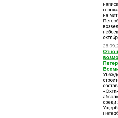
напис
горожа
на мит
Петерб
возвед
небоск
октябр
28.09.
Отнош
возмо
Петер
Всеми
Убежд
строит
состав
«Охта
абсол
среди 
Ущерб,
Петерб