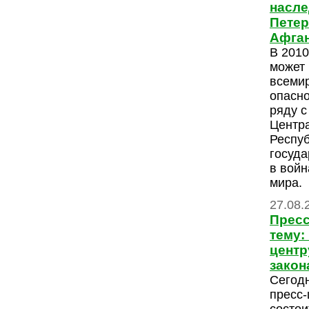
насле
Петер
Афган
В 2010
может 
всемир
опасно
ряду с
Центр
Респуб
госуд
в войн
мира.
27.08.
Пресс
тему:
центр
закон
Сегодн
пресс-