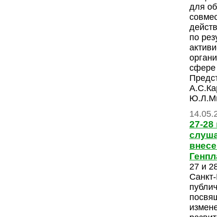
для об
совме
действ
по рез
актив
органи
сфере 
Предс
А.С.Ка
Ю.Л.Ми
14.05.
27-28
слуша
внесе
Генпл
27 и 2
Санкт-
публи
посвя
измен