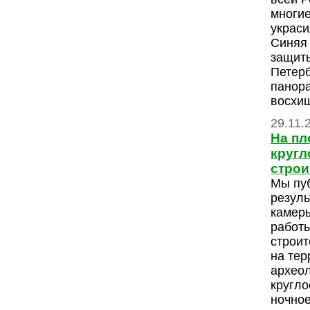
многие
украси
Синяя 
защит
Петерб
панор
восхищ
29.11.
На пл
кругл
строи
Мы пу
резуль
камер
работ
строит
на тер
археол
кругло
ночное