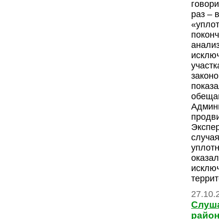
говори
раз – 
«уплот
поконч
анализ
исклю
участк
закон
показа
обеща
Админ
продви
Экспе
случая
уплот
оказал
исклю
террит
27.10.
Слуш
райо