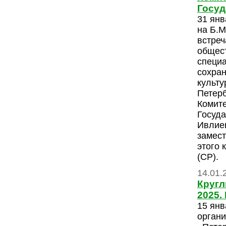
Госуд
31 янв
на Б.М
встреч
общес
специ
сохран
культу
Петерб
Комите
Госуда
Ивлие
замес
этого 
(СР).
14.01.
Кругл
2025.
15 янв
органи