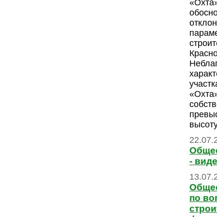
«Охта
обосн
отклон
парам
строит
Красно
Небла
характ
участк
«Охта
собств
превы
высоту
22.07.
Обще
- вид
13.07.
Обще
по во
строи