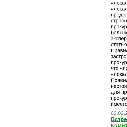
«лока
«лока
предел
строен
прокур
больше
экспе
статью
Прави
застро
прокур
что «п
«лока
Прави
насто
для п
прокур
имеетс
02.02.
Встре
Комит