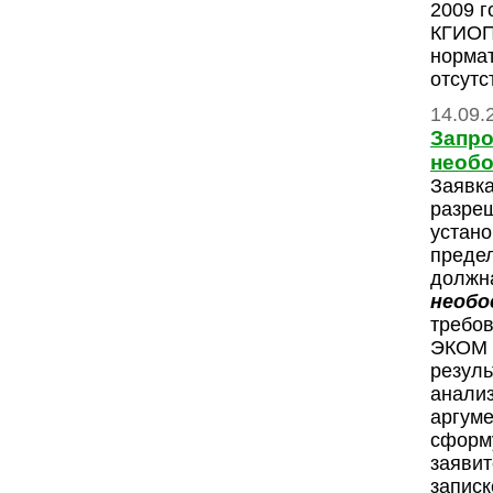
2009 
КГИОП,
норма
отсутс
14.09.
Запро
необ
Заявка
разреш
устан
преде
должна
необо
требо
ЭКОМ 
резуль
анализ
аргуме
сформ
заявит
записк