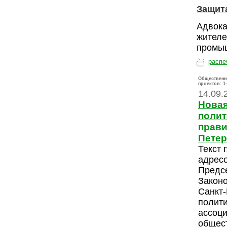
Защита
Адвока
жителе
промыш
распе
Общественн
проектов:
1
14.09.
Новая
полит
прави
Петер
Текст 
адресо
Предс
Закон
Санкт-
полити
ассоци
общес