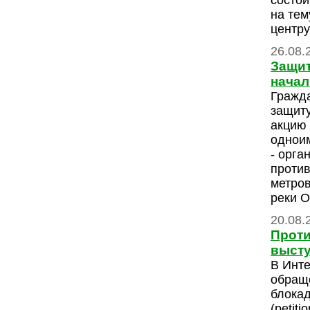
состои
на тем
центру
26.08.
Защит
начал
Гражда
защиту
акцию 
одноим
- орга
против
метров
реки 
20.08.
Проти
высту
В Инте
обращ
блока
(petiti