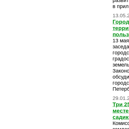
развит
в прил
13.05.
Город
терри
поль
13 мая
заседа
городс
градос
земел
Закон
обсуди
городс
Петерб
29.01.
Три 2
месте
садик
Комис