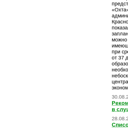
предс
«Охта»
админ
Красно
показа
запла
можно 
имеющ
при ср
от 37 
образо
необхо
небоск
центра
эконом
30.08.
Реком
в слу
28.08.
Списо