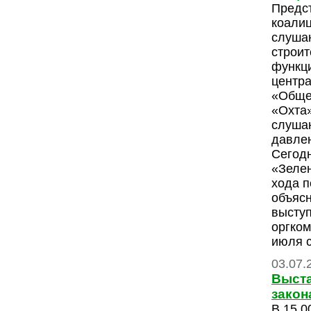
Предс
коали
слуша
строит
функц
центр
«Обще
«Охта»
слушан
давле
Сегодн
«Зелен
хода п
объяс
высту
оргком
июля 
03.07.
Выста
закон
В 15.0