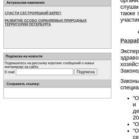
орган
Актуальная кампания:
слушан
также 
СПАСТИ СЕСТРОРЕЦКИЙ БЕРЕГ!
участи
РАЗВИТИЕ ОСОБО ОХРАНЯЕМЫХ ПРИРОДНЫХ
ТЕРРИТОРИЙ ПЕТЕРБУРГА
Разра
Экспе
Подписка на новости
здрав
хозяй
Подпишитесь на рассылку коротких сообщений о новых
материалах на сайте
Законо
E-mail:
Закон
Сохранить ссылку:
специа
"О
и
де
20
"О
"
се