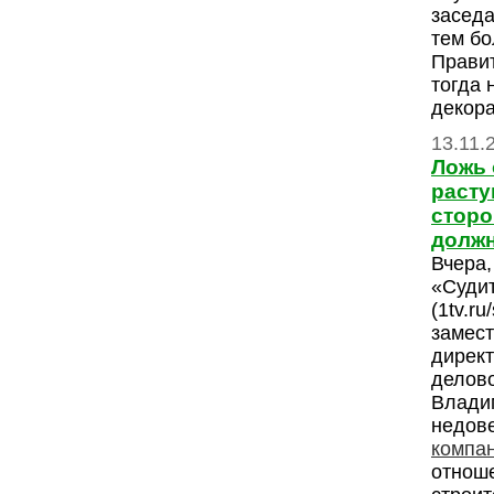
заседа
тем бо
Прави
тогда 
декор
13.11.
Ложь 
расту
сторо
должн
Вчера,
«Суди
(1tv.ru
замест
дирек
делово
Влади
недов
компа
отноше