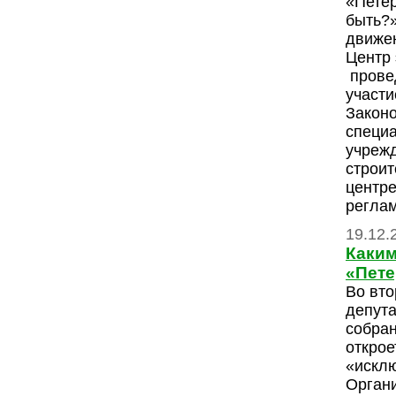
«Петер
быть?»
движе
Центр 
провед
участи
Законо
специ
учрежд
строит
центр
реглам
19.12.
Каким
«Пете
Во вто
депута
собран
откро
«искл
Органи