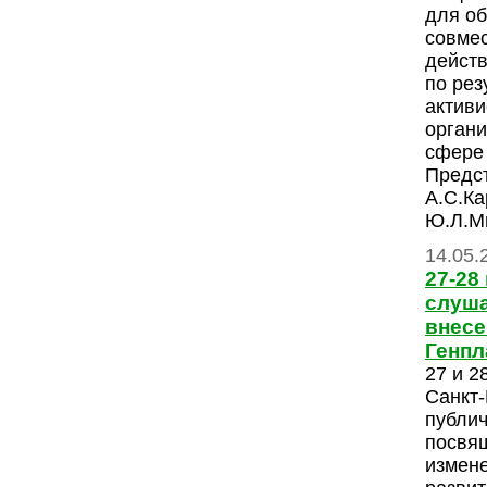
для об
совме
действ
по рез
актив
органи
сфере 
Предс
А.С.Ка
Ю.Л.Ми
14.05.
27-28
слуша
внесе
Генпл
27 и 2
Санкт-
публи
посвя
измен