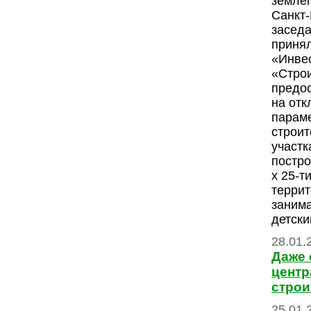
землеп
Санкт
заседа
приня
«Инве
«Стро
предо
на отк
парам
строит
участк
постро
х 25-т
террит
заним
детски
28.01.
Даже 
центр
строи
25.01.