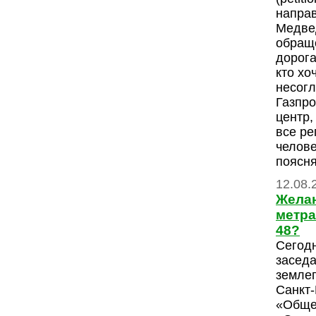
напра
Медве
обраще
дорога
кто хо
несогл
Газпро
центр,
все ре
челове
поясн
12.08.
Желан
метра
48?
Сегодн
заседа
землеп
Санкт
«Обще