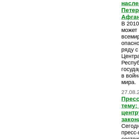
насле
Петер
Афган
В 2010
может 
всемир
опасно
ряду с
Центр
Респуб
госуд
в войн
мира.
27.08.
Пресс
тему:
центр
закон
Сегодн
пресс-