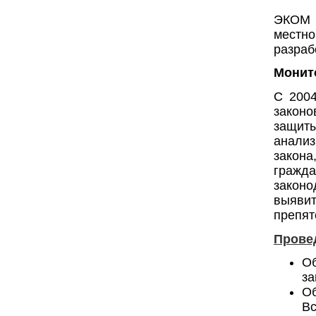
ЭКОМ 
местн
разраб
Монит
С 2004
законо
защиты
анали
закон
граж
законо
выяви
препят
Прове
О
за
Об
Вс