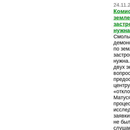
24.11.
Комис
земле
застр
нужна
Смольн
демонс
по зе
застро
нужна.
двух э
вопрос
предо
центру
«откло
Матуся
проце
иссле
заявки
не был
слушан