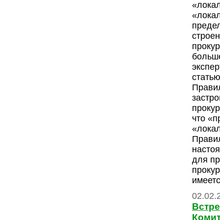
«лока
«лока
предел
строен
прокур
больше
экспе
статью
Прави
застро
прокур
что «п
«лока
Прави
насто
для п
прокур
имеетс
02.02.
Встре
Комит