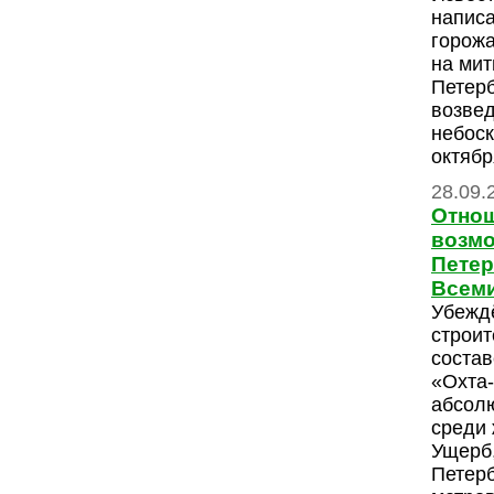
напис
горожа
на мит
Петерб
возвед
небоск
октябр
28.09.
Отнош
возмо
Петер
Всеми
Убежд
строит
состав
«Охта
абсол
среди 
Ущерб,
Петерб