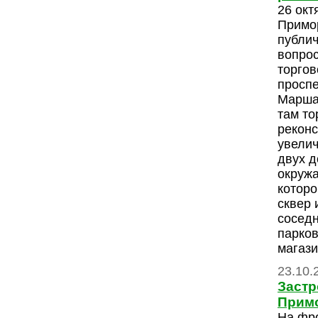
26 окт
Примо
публи
вопрос
торгов
проспе
Марша
там то
реконс
увелич
двух д
окруж
которо
сквер 
соседн
парков
магази
23.10.
Застр
Прим
На фр