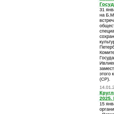
Госуд
31 янв
на Б.М
встреч
общес
специ
сохран
культу
Петерб
Комите
Госуда
Ивлие
замес
этого 
(СР).
14.01.
Кругл
2025.
15 янв
органи