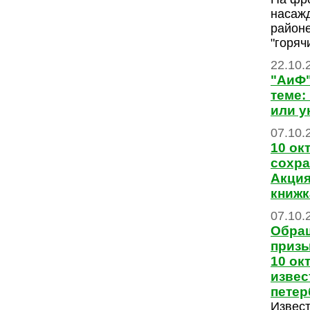
насаж
районе
"горяч
22.10.
"АиФ"
теме:
или у
07.10.
10 ок
сохра
Акция
книжк
07.10.
Обращ
призы
10 ок
изве
пете
Извес