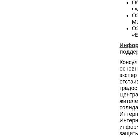
О
Фе
О
Мо
ОЭ
«Б
Инфор
подде
Консул
основ
экспер
отста
градос
Центр
жител
солид
Интерн
Интер
информ
защиты