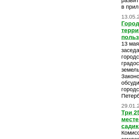
развит
в прил
13.05.
Город
терри
поль
13 мая
заседа
городс
градос
земел
Закон
обсуди
городс
Петерб
29.01.
Три 2
месте
садик
Комис