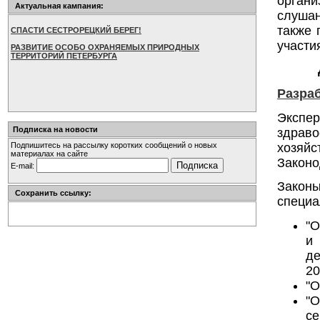
орган
Актуальная кампания:
слушан
также 
СПАСТИ СЕСТРОРЕЦКИЙ БЕРЕГ!
участи
РАЗВИТИЕ ОСОБО ОХРАНЯЕМЫХ ПРИРОДНЫХ
ТЕРРИТОРИЙ ПЕТЕРБУРГА
Разра
Экспе
Подписка на новости
здрав
хозяй
Подпишитесь на рассылку коротких сообщений о новых
материалах на сайте
Законо
E-mail:
Закон
Сохранить ссылку:
специа
"О
и
де
20
"О
"
се