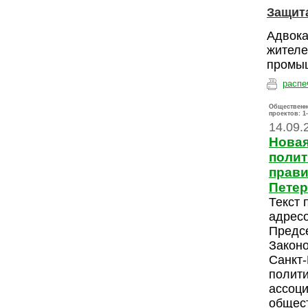
Защита
Адвока
жителе
промыш
распе
Общественн
проектов:
1
14.09.
Новая
полит
прави
Петер
Текст 
адресо
Предс
Закон
Санкт-
полити
ассоци
общес