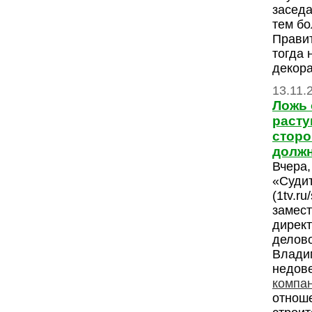
заседа
тем бо
Прави
тогда 
декор
13.11.
Ложь 
расту
сторо
должн
Вчера,
«Суди
(1tv.ru
замест
дирек
делово
Влади
недов
компа
отноше