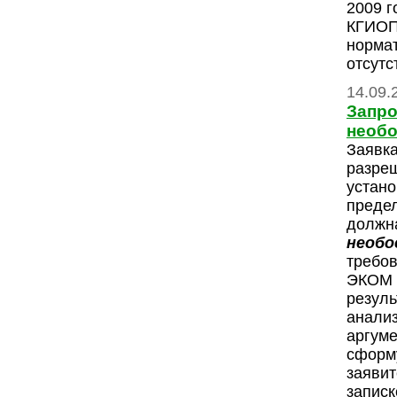
2009 
КГИОП,
норма
отсутс
14.09.
Запро
необ
Заявка
разреш
устан
преде
должна
необо
требо
ЭКОМ 
резуль
анализ
аргуме
сформ
заявит
записк