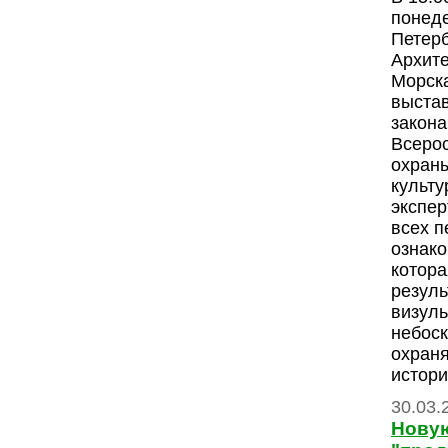
понеде
Петер
Архите
Морска
выстав
закона
Всеро
охраны
культ
экспе
всех п
ознако
котора
резул
визуль
небоск
охран
истори
30.03.
Нову