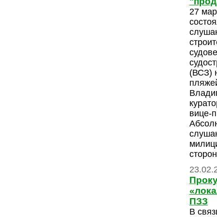
"прод
27 мар
состо
слуша
строит
судов
судост
(ВСЗ) 
пляжей
Влади
курато
вице-п
Абсолю
слуша
милици
сторон
23.02.
Проку
«лока
ПЗЗ
В связ