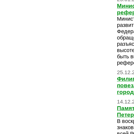
Минис
рефе
Минис
развит
Федера
обращ
разъяс
высоте
быть в
рефер
25.12.
Филип
повез
город
14.12.
Памят
Петер
В воск
знаков
всей Р