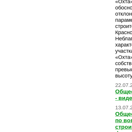
«Охта
обосн
отклон
парам
строит
Красно
Небла
характ
участк
«Охта
собств
превы
высоту
22.07.
Обще
- вид
13.07.
Обще
по во
строи