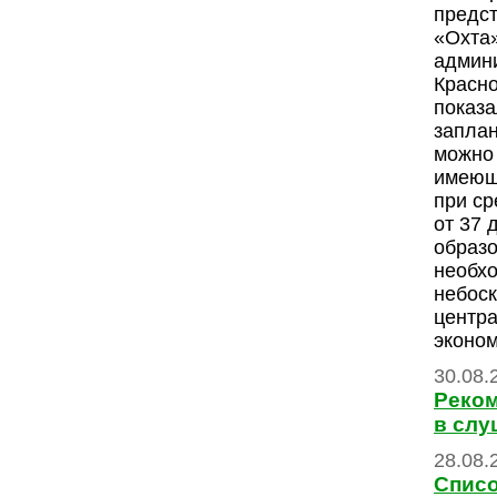
предс
«Охта»
админ
Красно
показа
запла
можно 
имеющ
при ср
от 37 
образо
необхо
небоск
центра
эконом
30.08.
Реком
в слу
28.08.
Списо