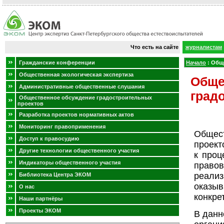
Что есть на сайте
журналистам
Гражданские конференции
Начало
:
Обще
Общественная экологическая экспертиза
Обще
Административные общественные слушания
град
Общественное обсуждение градостроительных
проектов
Разработка проектов нормативных актов
Мониторинг правоприменения
Общест
Доступ к правосудию
проект
Другие технологии общественного участия
к проц
Индикаторы общественного участия
правов
реали
Библиотека Центра ЭКОМ
оказы
О нас
конкре
Наши партнёры
Проекты ЭКОМ
В данн