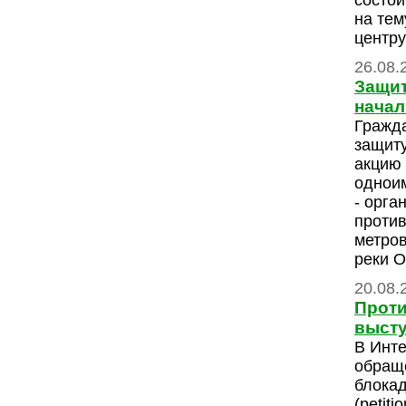
состои
на тем
центру
26.08.
Защит
начал
Гражда
защиту
акцию 
одноим
- орга
против
метров
реки 
20.08.
Проти
высту
В Инте
обращ
блока
(petiti