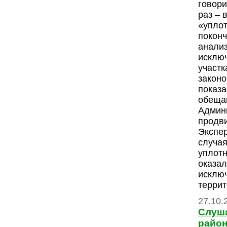
говори
раз – 
«уплот
поконч
анализ
исклю
участк
закон
показа
обеща
Админ
продви
Экспе
случая
уплот
оказал
исклю
террит
27.10.
Слуш
райо