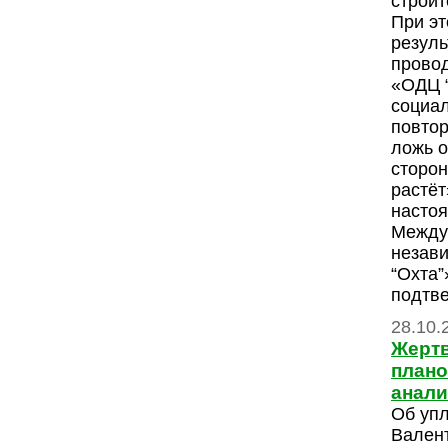
строит
При эт
резуль
прово
«ОДЦ “
социа
повто
ложь о
сторон
растёт
насто
Между 
незав
“Охта”
подтве
28.10.
Жерт
плано
анал
Об упл
Вален