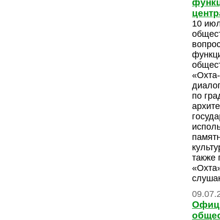
функц
центр
10 июл
общес
вопрос
функц
общес
«Охта-
диалог
по гра
архите
госуда
испол
памятн
культу
также
«Охта
слуша
09.07.
Офиц
общес