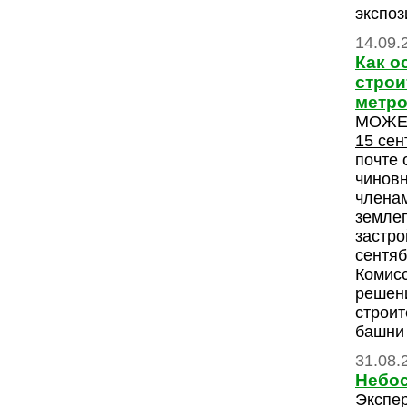
экспоз
14.09.
Как о
строи
метро
МОЖЕ
15 сен
почте 
чиновн
членам
земле
застро
сентяб
Комисс
решен
строит
башни 
31.08.
Небос
Экспер