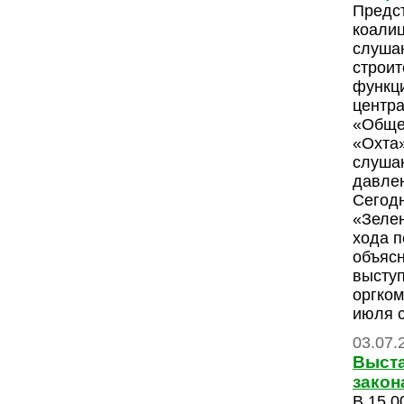
Предс
коали
слуша
строит
функц
центр
«Обще
«Охта»
слушан
давле
Сегодн
«Зелен
хода п
объяс
высту
оргком
июля 
03.07.
Выста
закон
В 15.0