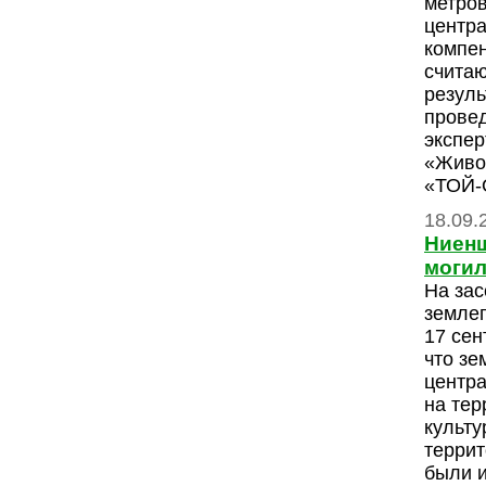
метро
центра
компен
считаю
резуль
провед
экспе
«Живо
«ТОЙ
18.09.
Ниенш
могил
На зас
землеп
17 сен
что зе
центра
на тер
культу
терри
были 