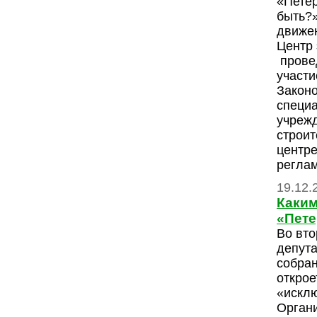
«Петер
быть?»
движе
Центр 
провед
участи
Законо
специ
учрежд
строит
центр
реглам
19.12.
Каким
«Пете
Во вто
депута
собран
откро
«искл
Органи