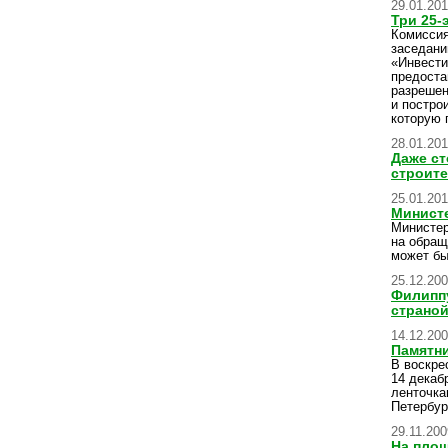
29.01.20
Три 25-
Комиссия
заседани
«Инвести
предоста
разрешен
и постро
которую 
28.01.20
Даже ст
строите
25.01.20
Минист
Министер
на обращ
может бы
25.12.20
Филиппу
страно
14.12.20
Памятни
В воскре
14 декаб
ленточка
Петербур
29.11.200
На площ