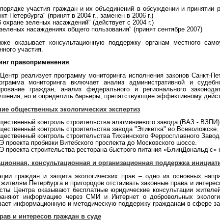
 порядке участия граждан и их объединений в обсуждении и принятии 
кт-Петербурга" (принят в 2004 г., заменен в 2006 г.)
 охране зеленых насаждений" (действует с 2004 г.)
зеленых насаждениях общего пользования" (принят сентябре 2007)
же оказывает консультационную поддержку органам местного самоу
нного участия.
инг правоприменения
. Центр реализует программу мониторинга исполнения законов Санкт-П
ограмма мониторинга включает анализ административной и судебн
ирование граждан, анализ федерального и регионального законода
ушения, но и определить барьеры, препятствующие эффективному дейст
ие общественных экологических экспертиз
щественный контроль строительства алюминиевого завода (ВАЗ - ВЗПИ)
щественный контроль строительства завода "Этикетка" во Всеволожске.
щественный контроль строительства Тихвинского Ферросплавного Завод
Э проекта пробивки Витебского проспекта до Московского шоссе.
Э проекта строительства ресторана быстрого питания «БлинДональд’с» 
ионная, консультационная и организационная поддержка инициат
ации граждан и защита экологических прав – одно из основных нап
 жителям Петербурга и пригородов отстаивать законные права и интере
сты Центра оказывают бесплатные юридические консультации жителей 
раняют информацию через СМИ и Интернет о добровольных экологичес
вает информационную и методическую поддержку гражданам в сфере защ
рав и интересов граждан в суде