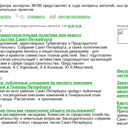
Центра экспертиз ЭКОМ представляет в суде интересы жителей, чьи п
оительных проектов.
чатать
отправить
другие материалы
ое обсуждение градостроительных проектов:
1-45
46-90
91-96
Обществ
1
радостроительная политика для нового
льства Санкт-Петербурга
едложений, адресованных Губернатору и Председателю
тельного Собрания Санкт-Петербурга, а также политическим
 ассоциациям бизнеса и общественным движениям - для
ия и вработки совместных планов действий. Текст подготовлен
ьтатам консультаций с активистами градозащитных организаций
тами в сфере градостроительства. Представлен
ровым, А.С.Карповым, А.А.Коновым, Ю.Л.Минутиной,
Инст
иком.
заст
10
ая: публичные слушания по проекту внесения
Закон
ий в Генплан Петербурга
пров
мая во всех районах Санкт-Петербурга пройдут публичные
насе
, посвящённые внесению изменений в Генеральный план
деяте
 города. Расписание - в приложении.
Карт
10
Петер
ие леса как территории общего пользования?
Прило
на расширенном заседании, Комиссия по городскому хозяйству,
грани
оительству и земельным вопросам Законодательного собрания
Санкт
 правовой статус городских лесов Санкт-Петербурга.
масшт