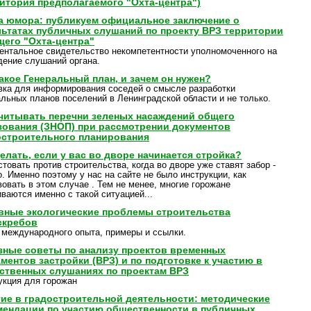
ритория предполагаемого "Охта-центра")
а юмора: публикуем официальное заключение о
льтатах публичных слушаний по проекту ВРЗ территории
щего "Охта-центра"
ентальное свидетельство некомпетентности уполномоченного на
дение слушаний органа.
акое Генеральный план, и зачем он нужен?
вка для информирования соседей о смысле разработки
альных планов поселений в Ленинградской области и не только.
учитывать перечни зеленых насаждений общего
зования (ЗНОП) при рассмотрении документов
остроительного планирования
елать, если у вас во дворе начинается стройка?
товать против строительства, когда во дворе уже ставят забор -
. Именно поэтому у нас на сайте не было инструкции, как
вовать в этом случае . Тем не менее, многие горожане
ваются именно с такой ситуацией...
вные экологические проблемы строительства
скребов
 международного опыта, примеры и ссылки.
зные советы по анализу проектов временных
ментов застройки (ВРЗ) и по подготовке к участию в
ственных слушаниях по проектам ВРЗ
укция для горожан
тие в градостроительной деятельности: методические
мендации по участию общественности в публичных