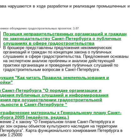
рава нарушаются в ходе разработки и реализации промышленных и
енное обсуждение градостроительных проектов:
1-37
Позиция неправительственных организаций и граждан
по законодательству Санкт-Петербурга о публичных
слушаниях в сфере градостроительства
В брошюре представлены предложения некоммерческих
организаций и граждан по концепции закона о публичных
слушаниях в сфере градостроительства. Предложения основаны
на экспертном анализе проблемы и анализе действующей
практики организации и проведения публичных слушаний по
градостроительным вопросам в Санкт-Петербурге.
рукция "Как читать Правила землепользования и
ройки"
 Санкт-Петербурга "О порядке организации и
едения публичных слушаний и информирования
ления при осуществлении градостроительной
льности в Санкт-Петербурге "
ографические материалы к Генеральному плану Санкт-
бурга 2005 (недейств. редакц.)
жение 2 к закону "О Генеральном плане Санкт-Петербурга и
цах зон охраны объектов культурного наследия на территории
-Петербурга". Карта функционального зонирования Петербурга в
абе 1:25000