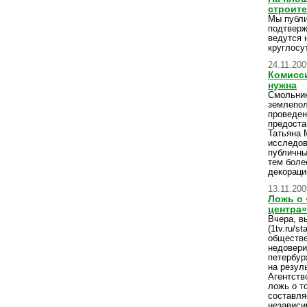
строит
Мы публи
подтверж
ведутся 
круглосу
24.11.200
Комисси
нужна
Смольнин
землепол
проведен
предоста
Татьяна 
исследов
публичны
тем боле
декораци
13.11.200
Ложь о 
центра»
Вчера, в
(1tv.ru/s
обществе
недовер
петербур
на резул
Агентств
ложь о т
составля
независи