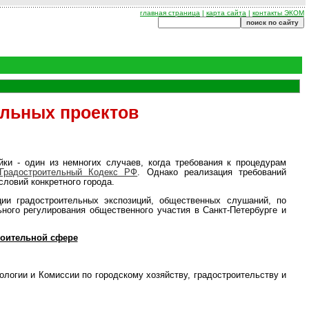
главная страница
|
карта сайта
|
контакты ЭКОМ
ельных проектов
ки - один из немногих случаев, когда требования к процедурам
Градостроительный Кодекс РФ
. Однако реализация требований
словий конкретного города.
ии градостроительных экспозиций, общественных слушаний, по
ного регулирования общественного участия в Санкт-Петербурге и
роительной сфере
логии и Комиссии по городскому хозяйству, градостроительству и