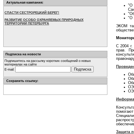
Актуальная кампания:
"О
Сан
СПАСТИ СЕСТРОРЕЦКИЙ БЕРЕГ!
"Об
"О 
РАЗВИТИЕ ОСОБО ОХРАНЯЕМЫХ ПРИРОДНЫХ
ТЕРРИТОРИЙ ПЕТЕРБУРГА
ЭКОМ так
обществе
Монитор
С 2004 г
прав. Пр
Подписка на новости
консульт
правонар
Подпишитесь на рассылку коротких сообщений о новых
материалах на сайте
Проведен
E-mail:
Об
Об
Сохранить ссылку:
Об
ОЭ
ОЭ
Информац
Консульт
помогают
Специали
распрост
обеспечи
Защита п