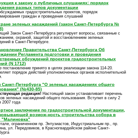
рукция к закону о публичных слушаниях: порядок
ждения разных типов документации
обсуждаемых градостроительных проектов, порядок
мирования граждан и проведения слушаний
хране зеленых насаждений (закон Санкт-Петербурга №
8)
ящий Закон Санкт-Петербурга регулирует вопросы, связанные с
жанием, охраной, защитой и восстановлением зеленых
дений в Санкт-Петербурге.
ановление Правительства Санкт-Петербурга Об
рждении Регламента подготовки и проведения
ственных обсуждений проектов градостроительных
ий (N 1712)
е постановление принято в целях реализации закона 114-20.
еляет порядок действий уполномоченных органов исполнительной
и.
н Санкт-Петербурга "О зеленых насаждениях общего
зования" (№430-85)
ствующая редакция!
Настоящий закон устанавливает перечень
ков зеленых насаждений общего пользования. Вступил в силу 2
я 2007 года
ертное заключение по градостроительной документации,
новывающей возмож-ность строительства собора в
е "Малиновка"
ртале, ограниченном пр. Энтузиастов, Индустриальным пр., пр.
ина, ул. Передовиков, в Красногвардейском районе Санкт-
бурга