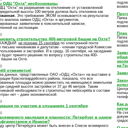
подле
ы ОДЦ "Охта" необоснованы
возмо
ДЦ "Охта" на разрешение на отклонение от установленной
предельной высоты 100 метров должна быть отклонена как
Прот
ованная.
Это требование ЭКОМ основывается на результатах
Папка
го анализа заявки ОДЦ «Охта» и аргументов,
подле
рованных заявителем в пояснительной записке,
возмо
ленной на экспозиции.
План
09
Папка
ановить строительство 400-метровой башни на Охте?
подле
КАЖДЫЙ:
не позднее 15 сентября
по электронной почте
возмо
е письма чиновникам и депутатам - членам городской Комиссии
пользованию и застройке. И в среду, 16 сентября, на заседании
Заяв
 будет принято решение по вопросу строительства 400-
обще
 башни на Охте.
эксп
на Г
09
ёб отменяется!
Заяв
за данных, представленных ОАО «ОДЦ «Охта»» на выставке в
рации Красногвардейского района, показала, что все
Закон
рованные площади можно разместить на имеющемся земельном
испо
при средней высоте застройки от 37 до
46 метров. Таким
Центр
 никакой необходимости в строительстве небоскрёба в составе
полны
нтра» нет – даже экономической.
телеф
09
Как д
дации по участию в слушаниях 1 сентября
науч
На сх
09
докум
всемирного наследия в опасности: Петербург в одном
градо
Афганистаном и Ираком?
оду центр Петербурга может быть внесен в Список всемирного
О по