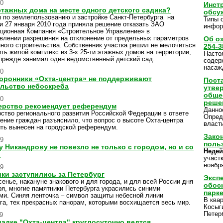
10
Инст
этажных дома на месте одного детского садика?
обсу
 по землепользованию и застройке Санкт-Петербурга на
Типы 
и 27 января 2010 года приняла решение отказать ЗАО
инфор
ционная Компания «Строительное Управление» в
влении разрешения на отклонение от предельных параметров
Об о
ного строительства. Собственник участка решил не мелочиться
254-3
ить жилой комплекс из 3-х 25-ти этажных домов на территории,
Насто
прежде занимал один ведомственный детский сад.
содер
насаж
10
оронники «Охта-центра» не поддерживают
Пост
льство небоскреба
утве
обще
10
решен
ерство рекомендует референдум
Данно
ство регионального развития Российской Федерации в ответе
Опред
ение граждан разъяснило, что вопрос о высоте Охта-центра
власт
ть вынесен на городской референдум.
Зако
09
поль
 Никандрову не повезло не только с городом, но и со
Недей
й
участ
ноябр
09
ки заступились за Петербург
Эксп
сенье, накануне знакового и для города, и для всей России дня
обос
ря, многие памятники Петербурга украсились синими
парк
ми. Синяя ленточка – символ защиты небесной линии
В ква
га, тех прекрасных панорам, которыми восхищается весь мир.
Косыг
Петер
9
адке "Охта-центра" круглосуточно ведтся