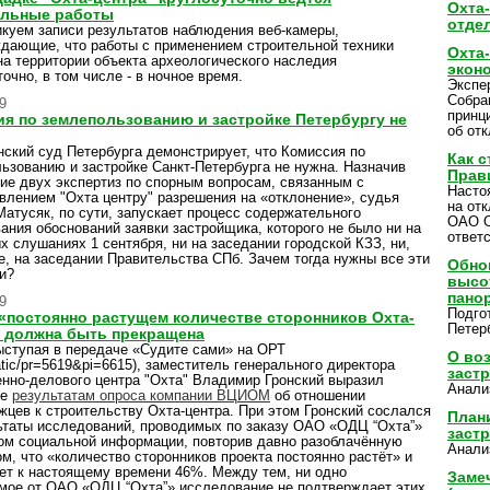
Охта-
ельные работы
отде
куем записи результатов наблюдения веб-камеры,
дающие, что работы с применением строительной техники
Охта-
на территории объекта археологического наследия
эконо
точно, в том числе - в ночное время.
Экспе
Собра
9
принц
я по землепользованию и застройке Петербургу не
об от
ский суд Петербурга демонстрирует, что Комиссия по
Как с
ьзованию и застройке Санкт-Петербурга не нужна. Назначив
Прави
ие двух экспертиз по спорным вопросам, связанным с
Насто
влением "Охта центру" разрешения на «отклонение», судья
на от
Матусяк, по сути, запускает процесс содержательного
ОАО О
ания обоснований заявки застройщика, которого не было ни на
ответ
х слушаниях 1 сентября, ни на заседании городской КЗЗ, ни,
е, на заседании Правительства СПб. Зачем тогда нужны все эти
Обно
и?
высо
пано
9
Подго
«постоянно растущем количестве сторонников Охта-
Петер
 должна быть прекращена
ыступая в передаче «Судите сами» на ОРТ
О во
tatic/pr=5619&pi=6615), заместитель генерального директора
заст
нно-делового центра "Охта" Владимир Гронский выразил
Анали
ие
результатам опроса компании ВЦИОМ
об отношении
жцев к строительству Охта-центра. При этом Гронский сослался
План
ьтаты исследований, проводимых по заказу ОАО «ОДЦ “Охта”»
заст
ом социальной информации, повторив давно разоблачённую
Анали
ом, что «количество сторонников проекта постоянно растёт» и
ет к настоящему времени 46%. Между тем, ни одно
Заме
мое от ОАО «ОДЦ “Охта”» исследование не подтверждает этих