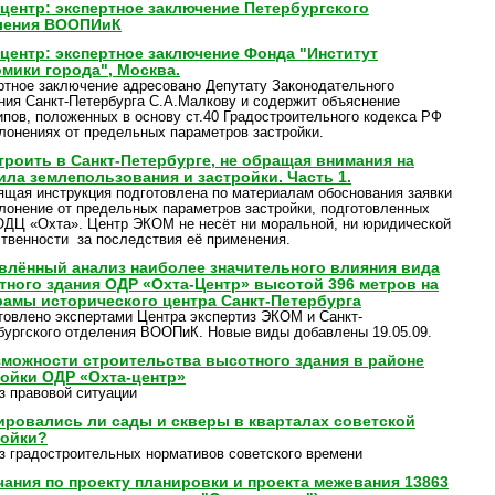
центр: экспертное заключение Петербургского
ления ВООПИиК
центр: экспертное заключение Фонда "Институт
мики города", Москва.
ртное заключение адресовано Депутату Законодательного
ния Санкт-Петербурга С.А.Малкову и содержит объяснение
ипов, положенных в основу ст.40 Градостроительного кодекса РФ
клонениях от предельных параметров застройки.
троить в Санкт-Петербурге, не обращая внимания на
ла землепользования и застройки. Часть 1.
ящая инструкция подготовлена по материалам обоснования заявки
клонение от предельных параметров застройки, подготовленных
ДЦ «Охта». Центр ЭКОМ не несёт ни моральной, ни юридической
ственности за последствия её применения.
влённый анализ наиболее значительного влияния вида
тного здания ОДР «Охта-Центр» высотой 396 метров на
рамы исторического центра Санкт-Петербурга
товлено экспертами Центра экспертиз ЭКОМ и Санкт-
бургского отделения ВООПиК. Новые виды добавлены 19.05.09.
зможности строительства высотного здания в районе
ройки ОДР «Охта-центр»
з правовой ситуации
ировались ли сады и скверы в кварталах советской
ройки?
з градостроительных нормативов советского времени
чания по проекту планировки и проекта межевания 13863