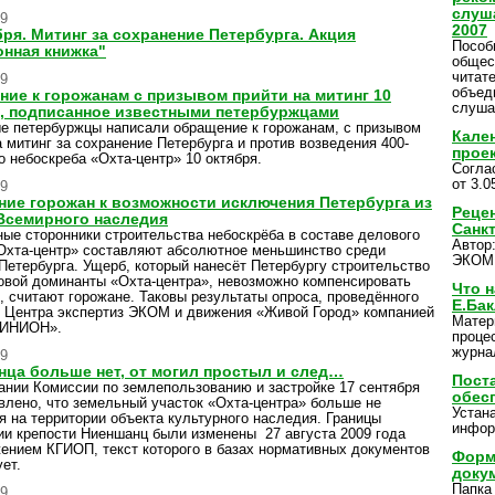
слуш
09
2007
бря. Митинг за сохранение Петербурга. Акция
Пособ
нная книжка"
общес
читат
09
объед
ие к горожанам с призывом прийти на митинг 10
слуша
, подписанное известными петербуржцами
е петербуржцы написали обращение к горожанам, с призывом
Кале
а митинг за сохранение Петербурга и против возведения 400-
прое
о небоскреба «Охта-центр» 10 октября.
Согла
от 3.0
09
ие горожан к возможности исключения Петербурга из
Реце
Всемирного наследия
Санк
ые сторонники строительства небоскрёба в составе делового
Автор
Охта-центр» составляют абсолютное меньшинство среди
ЭКОМ
Петербурга. Ущерб, который нанесёт Петербургу строительство
овой доминанты «Охта-центра», невозможно компенсировать
Что 
, считают горожане. Таковы результаты опроса, проведённого
Е.Ба
у Центра экспертиз ЭКОМ и движения «Живой Город» компанией
Матер
ИНИОН».
проце
журна
09
ца больше нет, от могил простыл и след…
Пост
ании Комиссии по землепользованию и застройке 17 сентября
обес
влено, что земельный участок «Охта-центра» больше не
Устан
я на территории объекта культурного наследия. Границы
инфор
ии крепости Ниеншанц были изменены 27 августа 2009 года
ением КГИОП, текст которого в базах нормативных документов
Форм
ет.
доку
Папка
09