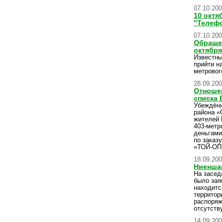
07.10.20
10 октя
"Телефо
07.10.20
Обращен
октября
Известны
прийти н
метровог
28.09.20
Отношен
списка 
Убеждённ
района «
жителей 
403-метр
деньгами
по заказ
«ТОЙ-ОП
18.09.20
Ниеншан
На засед
было зая
находитс
территор
распоряж
отсутству
14.09.20