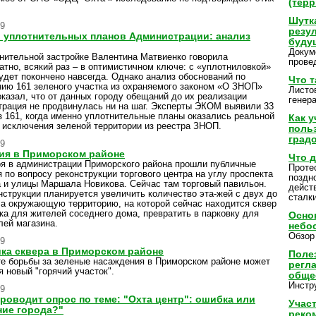
(тер
Шутк
09
резу
 уплотнительных планов Администрации: анализ
буду
Докум
нительной застройке Валентина Матвиенко говорила
прове
атно, всякий раз – в оптимистичном ключе: с «уплотниловкой»
будет покончено навсегда. Однако анализ обоснований по
Что т
ию 161 зеленого участка из охраняемого законом «О ЗНОП»
Листо
оказал, что от данных городу обещаний до их реализации
генер
рация не продвинулась ни на шаг. Эксперты ЭКОМ выявили 33
з 161, когда именно уплотнительные планы оказались реальной
Как 
 исключения зеленой территории из реестра ЗНОП.
поль
град
09
ия в Приморском районе
Что д
ря в администрации Приморского района прошли публичные
Протес
 по вопросу реконструкции торгового центра на углу проспекта
поздно
 и улицы Маршала Новикова. Сейчас там торговый павильон.
дейст
нструкции планируется увеличить количество эта-жей с двух до
сталки
 а окружающую территорию, на которой сейчас находится сквер
вка для жителей соседнего дома, превратить в парковку для
Осно
лей магазина.
небо
Обзор
09
ка сквера в Приморском районе
Поле
е борьбы за зеленые насаждения в Приморском районе может
регла
я новый "горячий участок".
обще
Инстр
09
роводит опрос по теме: "Охта центр": ошибка или
Учас
ние города?"
реко