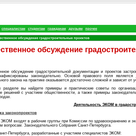
специалистам
студентам
гражданам
друзьям
прочее
ственное обсуждение градостроительных проектов
ственное обсуждение градостроит
нное обсуждение градостроительной документации и проектов застрой
зафиксированы законодательно. Основой правового поля является
ого закона на практике оказывается достаточно сложной и зависит от у
 разделе вы найдете примеры и практические советы по организац
ке решений с участием общественности, а также примеры законодатель
родах.
Деятельность ЭКОМ в градост
ка законопроектов
 ЭКОМ входят в рабочие группы при Комиссии по здравоохранению и эко
м вопросам. Законодательного Собрания Санкт-Петербурга.
анкт-Петербурга, разработанные с участием специалистов ЭКОМ: