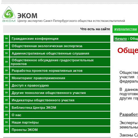
Что есть на сайте
журналистам
Гражданские конференции
Начало
:
Обще
Общественная экологическая экспертиза
Обще
Административные общественные слушания
Общественное обсуждение градостроительных
проектов
Разработка проектов нормативных актов
Обществе
участия 
Мониторинг правоприменения
федеральн
Доступ к правосудию
В данном
Другие технологии общественного участия
подготов
других го
Индикаторы общественного участия
Библиотека Центра ЭКОМ
Разработ
О нас
Наши партнёры
Эксперты
земельны
Проекты ЭКОМ
Законы С