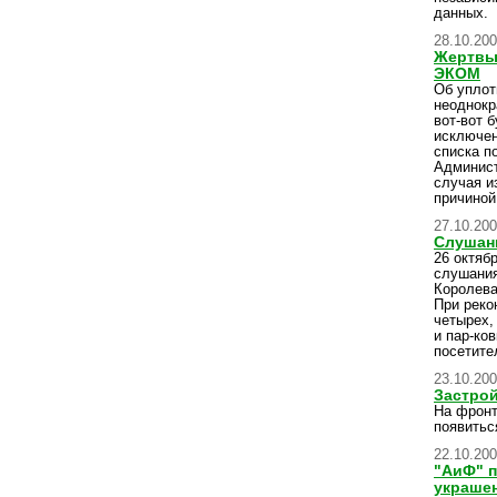
данных.
28.10.20
Жертвы
ЭКОМ
Об уплот
неоднокр
вот-вот 
исключен
списка п
Админист
случая и
причиной
27.10.20
Слушан
26 октяб
слушания
Королева
При реко
четырех,
и пар-ко
посетите
23.10.20
Застрой
На фронт
появитьс
22.10.20
"АиФ" п
украше