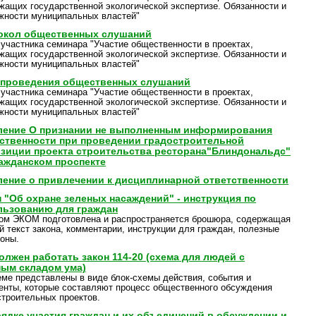
жащих государственной экологической экспертизе. Обязанности и
жности муниципальных властей"
окол общественных слушаний
 участника семинара "Участие общественности в проектах,
жащих государственной экологической экспертизе. Обязанности и
жности муниципальных властей"
 проведения общественных слушаний
 участника семинара "Участие общественности в проектах,
жащих государственной экологической экспертизе. Обязанности и
жности муниципальных властей"
ление О признании не выполненным информирования
ственности при проведении градостроительной
озиции проекта строительства ресторана"Блиндональдс"
ражданском проспекте
ление о привлечении к дисциплинарной ответственности
 "Об охране зеленых насаждений" - инструкция по
льзованию для граждан
ом ЭКОМ подготовлена и распространяется брошюра, содержащая
й текст закона, комментарии, инструкции для граждан, полезные
оны.
олжен работать закон 114-20 (схема для людей с
ным складом ума)
еме представлены в виде блок-схемы действия, события и
енты, которые составляют процесс общественного обсуждения
строительных проектов.
рядке участия граждан и их объединений в обсуждении и