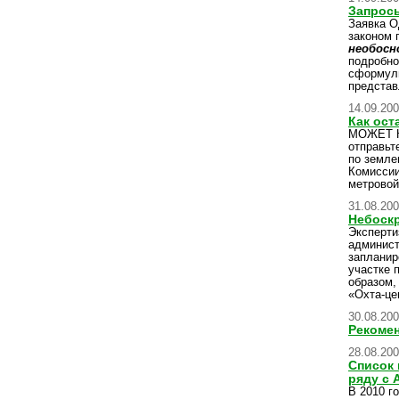
Запрос
Заявка О
законом 
необосн
подробно
сформули
представ
14.09.20
Как ост
МОЖЕТ 
отправьт
по земле
Комиссии
метровой
31.08.20
Небоскр
Эксперти
админист
заплани
участке 
образом,
«Охта-це
30.08.20
Рекомен
28.08.20
Список 
ряду с 
В 2010 г