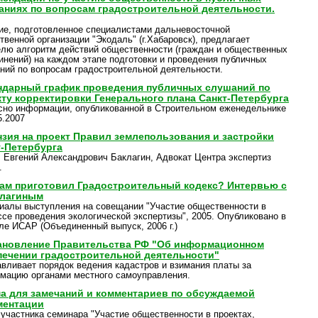
аниях по вопросам градостроительной деятельности.
ие, подготовленное специалистами дальневосточной
твенной организации "Экодаль" (г.Хабаровск), предлагает
елю алгоритм действий общественности (граждан и общественных
инений) на каждом этапе подготовки и проведения публичных
ний по вопросам градостроительной деятельности.
ндарный график проведения публичных слушаний по
кту корректировки Генерального плана Санкт-Петербурга
сно информации, опубликованной в Строительном еженедельнике
5.2007
нзия на проект Правил землепользования и застройки
т-Петербурга
: Евгений Александрович Баклагин, Адвокат Центра экспертиз
.
нам приготовил Градостроительный кодекс? Интервью с
клагиным
иалы выступления на совещании "Участие общественности в
ссе проведения экологической экспертизы", 2005. Опубликовано в
ле ИСАР (Объединенный выпуск, 2006 г.)
ановление Правительства РФ "Об информационном
печении градостроительной деятельности"
авливает порядок ведения кадастров и взимания платы за
мацию органами местного самоуправления.
а для замечаний и комментариев по обсуждаемой
ментации
 участника семинара "Участие общественности в проектах,