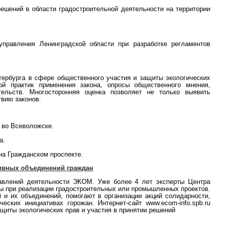
решений в области градостроительной деятельности на территории
правления Ленинградской области при разработке регламентов
етербурга в сфере общественного участия и защиты экологических
ой практик применения закона, опросы общественного мнения,
тельств. Многосторонняя оценка позволяет не только выявить
вию законов.
 во Всеволожске.
а.
на Гражданском проспекте.
ивных объединений граждан
равлений деятельности ЭКОМ. Уже более 4 лет эксперты Центра
сы при реализации градостроительных или промышленных проектов.
и их объединений, помогают в организации акций солидарности,
ких инициативах горожан. Интернет-сайт www.ecom-info.spb.ru
иты экологических прав и участия в принятии решений