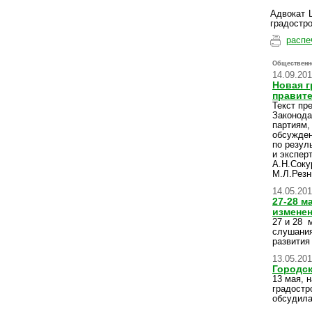
Адвокат 
градостр
распе
Общественн
14.09.201
Новая г
правите
Текст пр
Законода
партиям,
обсужден
по резул
и экспер
А.Н.Соку
М.Л.Резн
14.05.20
27-28 м
изменен
27 и 28 
слушания
развития
13.05.20
Городск
13 мая, 
градостр
обсудила