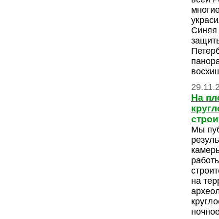
многие
украси
Синяя 
защит
Петерб
панор
восхищ
29.11.
На пл
кругл
строи
Мы пу
резуль
камер
работ
строит
на тер
археол
кругло
ночное