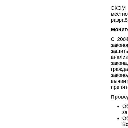
ЭКОМ 
местн
разраб
Монит
С 2004
законо
защиты
анали
закон
граж
законо
выяви
препят
Прове
О
за
Об
Вс