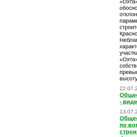
«Охта
обосн
отклон
парам
строит
Красно
Небла
характ
участк
«Охта
собств
превы
высоту
22.07.
Обще
- вид
13.07.
Обще
по во
строи