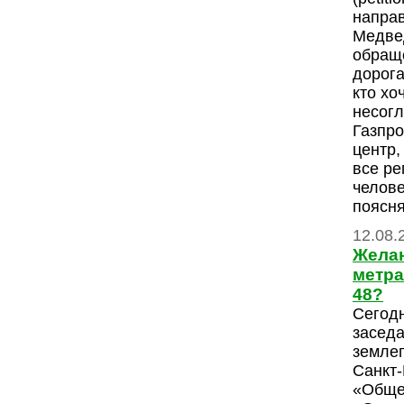
напра
Медве
обраще
дорога
кто хо
несогл
Газпро
центр,
все ре
челове
поясн
12.08.
Желан
метра
48?
Сегодн
заседа
землеп
Санкт
«Обще