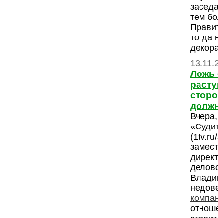
заседа
тем бо
Прави
тогда 
декор
13.11.
Ложь 
расту
сторо
должн
Вчера,
«Суди
(1tv.ru
замест
дирек
делово
Влади
недов
компа
отноше