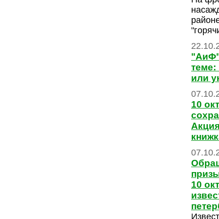
насаж
районе
"горяч
22.10.
"АиФ"
теме:
или у
07.10.
10 ок
сохра
Акция
книжк
07.10.
Обращ
призы
10 ок
изве
пете
Извес