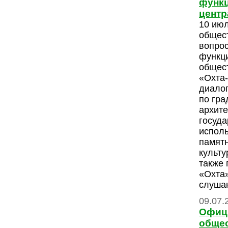
функц
центр
10 июл
общес
вопрос
функц
общес
«Охта-
диалог
по гра
архите
госуда
испол
памятн
культу
также
«Охта
слуша
09.07.
Офиц
общес