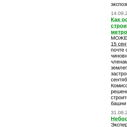
экспоз
14.09.
Как о
строи
метро
МОЖЕ
15 сен
почте 
чиновн
членам
земле
застро
сентяб
Комисс
решен
строит
башни 
31.08.
Небос
Экспер