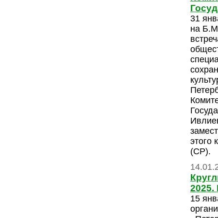
Госуд
31 янв
на Б.М
встреч
общес
специ
сохран
культу
Петерб
Комите
Госуда
Ивлие
замес
этого 
(СР).
14.01.
Кругл
2025.
15 янв
органи