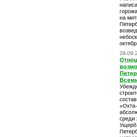
напис
горожа
на мит
Петерб
возвед
небоск
октябр
28.09.
Отнош
возмо
Петер
Всеми
Убежд
строит
состав
«Охта
абсол
среди 
Ущерб,
Петерб