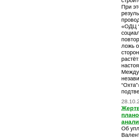
строит
При эт
резуль
прово
«ОДЦ “
социа
повто
ложь о
сторон
растёт
насто
Между 
незав
“Охта”
подтве
28.10.
Жерт
плано
анал
Об упл
Вален