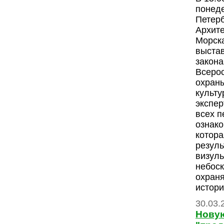
понеде
Петер
Архите
Морска
выстав
закона
Всеро
охраны
культ
экспе
всех п
ознако
котора
резул
визуль
небоск
охран
истори
30.03.
Нову