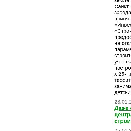
землеп
Санкт
заседа
приня
«Инве
«Стро
предо
на отк
парам
строит
участк
постро
х 25-т
террит
заним
детски
28.01.
Даже 
центр
строи
25.01.