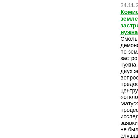
24.11.
Комис
земле
застр
нужна
Смольн
демонс
по зе
застро
нужна.
двух э
вопрос
предо
центру
«откло
Матуся
проце
иссле
заявки
не был
слушан