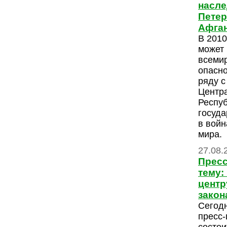
насле
Петер
Афган
В 2010
может 
всемир
опасно
ряду с
Центр
Респуб
госуд
в войн
мира.
27.08.
Пресс
тему:
центр
закон
Сегодн
пресс-