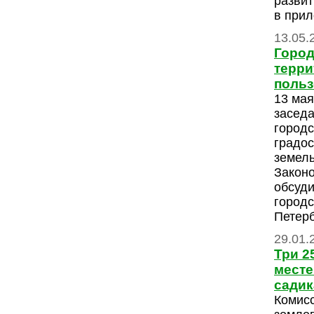
развит
в прил
13.05.
Город
терри
поль
13 мая
заседа
городс
градос
земел
Закон
обсуди
городс
Петерб
29.01.
Три 2
месте
садик
Комис