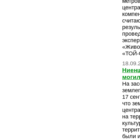
метро
центра
компен
считаю
резуль
провед
экспе
«Живо
«ТОЙ
18.09.
Ниенш
могил
На зас
землеп
17 сен
что зе
центра
на тер
культу
терри
были 