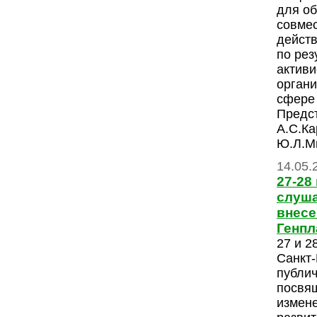
для об
совме
действ
по рез
актив
органи
сфере 
Предс
А.С.Ка
Ю.Л.Ми
14.05.
27-28
слуша
внесе
Генпл
27 и 2
Санкт-
публи
посвя
измен