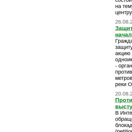
состои
на тем
центру
26.08.
Защит
начал
Гражда
защиту
акцию 
одноим
- орга
против
метров
реки 
20.08.
Проти
высту
В Инте
обращ
блока
(petiti