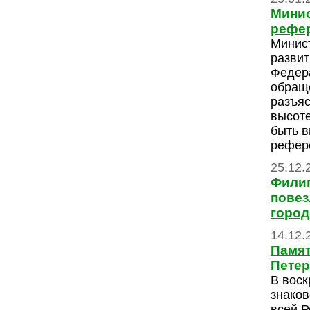
Минис
рефе
Минис
развит
Федера
обращ
разъяс
высоте
быть в
рефер
25.12.
Филип
повез
город
14.12.
Памят
Петер
В воск
знаков
всей Р