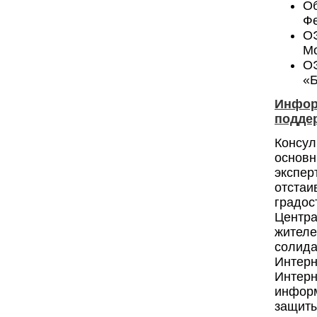
О
Фе
О
Мо
ОЭ
«Б
Инфор
подде
Консул
основ
экспер
отста
градос
Центр
жител
солид
Интерн
Интер
информ
защиты