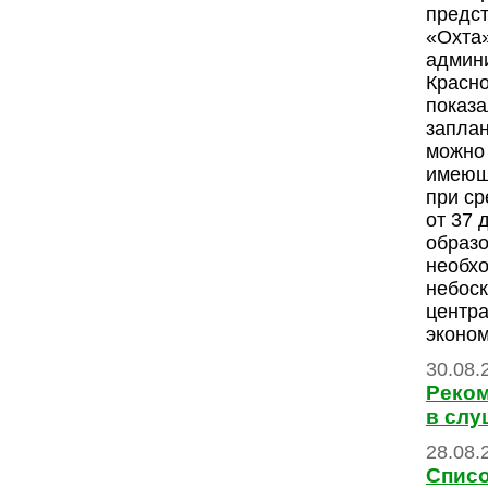
предс
«Охта»
админ
Красно
показа
запла
можно 
имеющ
при ср
от 37 
образо
необхо
небоск
центра
эконом
30.08.
Реком
в слу
28.08.
Списо