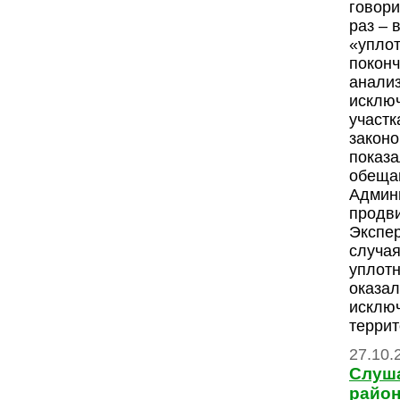
говори
раз – 
«уплот
поконч
анализ
исклю
участк
закон
показа
обеща
Админ
продви
Экспе
случая
уплот
оказал
исклю
террит
27.10.
Слуш
райо