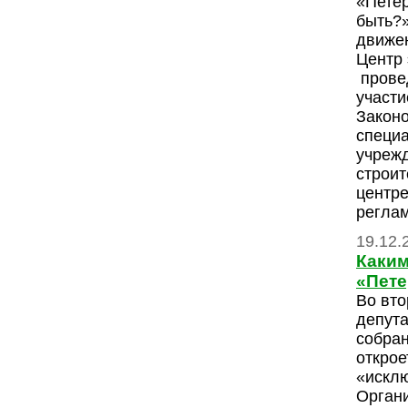
«Петер
быть?»
движе
Центр 
провед
участи
Законо
специ
учрежд
строит
центр
реглам
19.12.
Каким
«Пете
Во вто
депута
собран
откро
«искл
Органи