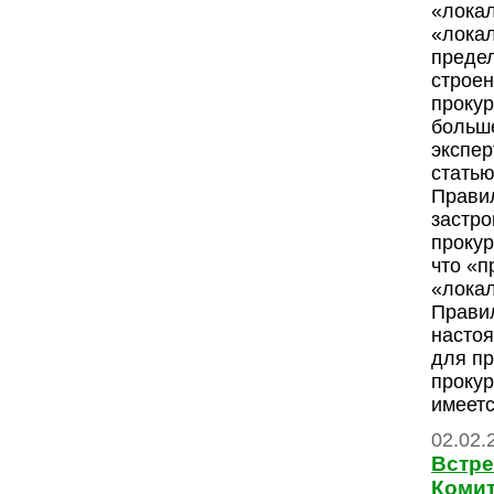
«лока
«лока
предел
строен
прокур
больше
экспе
статью
Прави
застро
прокур
что «п
«лока
Прави
насто
для п
прокур
имеетс
02.02.
Встре
Комит