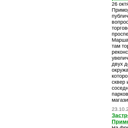
26 окт
Примо
публи
вопрос
торгов
проспе
Марша
там то
реконс
увелич
двух д
окруж
которо
сквер 
соседн
парков
магази
23.10.
Застр
Прим
На фр