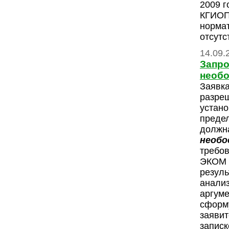
2009 
КГИОП,
норма
отсутс
14.09.
Запро
необ
Заявка
разреш
устан
преде
должна
необо
требо
ЭКОМ 
резуль
анализ
аргуме
сформ
заявит
записк