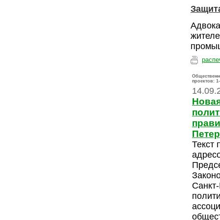
Защита
Адвока
жителе
промыш
распе
Общественн
проектов:
1
14.09.
Новая
полит
прави
Петер
Текст 
адресо
Предс
Закон
Санкт-
полити
ассоци
общес