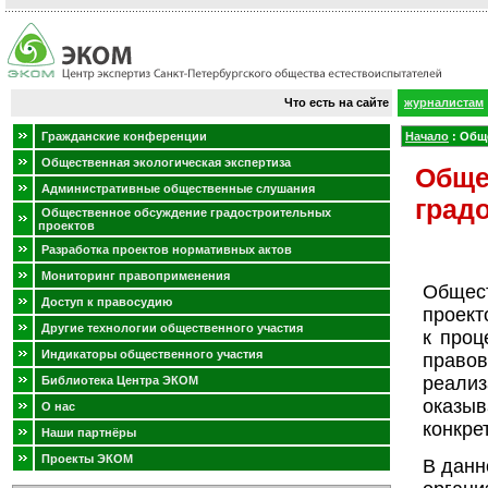
Что есть на сайте
журналистам
Гражданские конференции
Начало
:
Обще
Общественная экологическая экспертиза
Обще
Административные общественные слушания
град
Общественное обсуждение градостроительных
проектов
Разработка проектов нормативных актов
Мониторинг правоприменения
Общест
Доступ к правосудию
проект
Другие технологии общественного участия
к проц
Индикаторы общественного участия
правов
реали
Библиотека Центра ЭКОМ
оказы
О нас
конкре
Наши партнёры
Проекты ЭКОМ
В данн