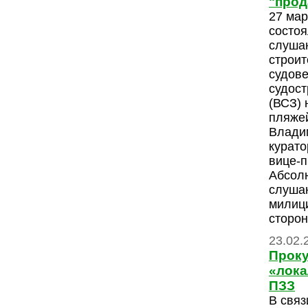
"прод
27 мар
состо
слуша
строит
судов
судост
(ВСЗ) 
пляжей
Влади
курато
вице-п
Абсолю
слуша
милици
сторон
23.02.
Проку
«лока
ПЗЗ
В связ