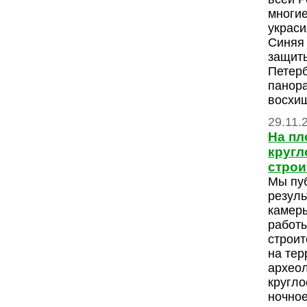
многие
украси
Синяя 
защит
Петерб
панор
восхищ
29.11.
На пл
кругл
строи
Мы пу
резуль
камер
работ
строит
на тер
археол
кругло
ночное