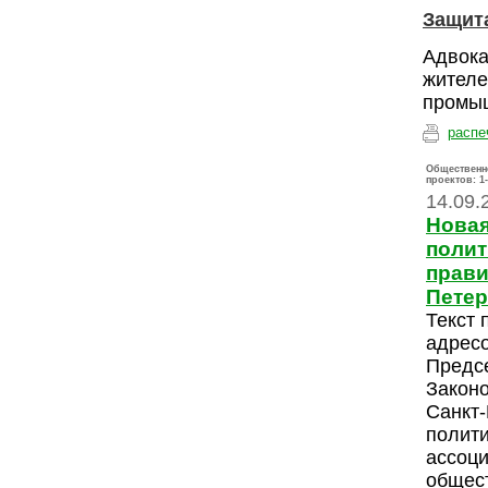
Защита
Адвока
жителе
промыш
распе
Общественн
проектов:
1
14.09.
Новая
полит
прави
Петер
Текст 
адресо
Предс
Закон
Санкт-
полити
ассоци
общес