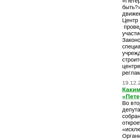
«Петер
быть?»
движе
Центр 
провед
участи
Законо
специ
учрежд
строит
центр
реглам
19.12.
Каким
«Пете
Во вто
депута
собран
откро
«искл
Органи