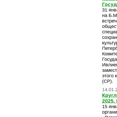
Госуд
31 янв
на Б.М
встреч
общес
специ
сохран
культу
Петерб
Комите
Госуда
Ивлие
замес
этого 
(СР).
14.01.
Кругл
2025.
15 янв
органи