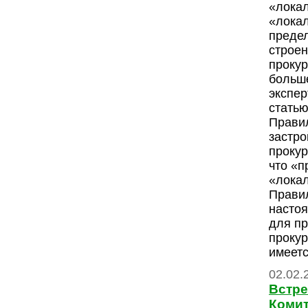
«лока
«лока
предел
строен
прокур
больше
экспе
статью
Прави
застро
прокур
что «п
«лока
Прави
насто
для п
прокур
имеетс
02.02.
Встре
Комит