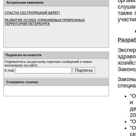
орган
Актуальная кампания:
слушан
также 
СПАСТИ СЕСТРОРЕЦКИЙ БЕРЕГ!
участи
РАЗВИТИЕ ОСОБО ОХРАНЯЕМЫХ ПРИРОДНЫХ
ТЕРРИТОРИЙ ПЕТЕРБУРГА
Разра
Экспе
Подписка на новости
здрав
хозяй
Подпишитесь на рассылку коротких сообщений о новых
материалах на сайте
Законо
E-mail:
Закон
Сохранить ссылку:
специа
"О
и
де
20
"О
"
се