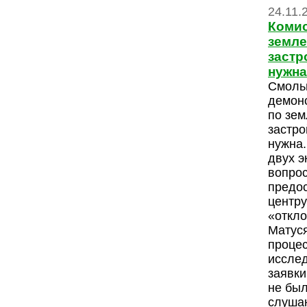
24.11.
Комис
земле
застр
нужна
Смольн
демонс
по зе
застро
нужна.
двух э
вопрос
предо
центру
«откло
Матуся
проце
иссле
заявки
не был
слушан