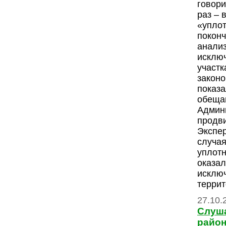
говори
раз – 
«уплот
поконч
анализ
исклю
участк
закон
показа
обеща
Админ
продви
Экспе
случая
уплот
оказал
исклю
террит
27.10.
Слуш
райо