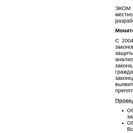
ЭКОМ 
местн
разраб
Монит
С 2004
законо
защиты
анали
закон
граж
законо
выяви
препят
Прове
О
за
Об
Вс