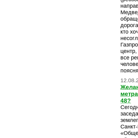
напра
Медве
обраще
дорога
кто хо
несогл
Газпро
центр,
все ре
челове
поясн
12.08.
Желан
метра
48?
Сегодн
заседа
землеп
Санкт
«Обще