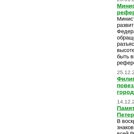
Минис
рефе
Минис
развит
Федера
обращ
разъяс
высоте
быть в
рефер
25.12.
Филип
повез
город
14.12.
Памят
Петер
В воск
знаков
всей Р