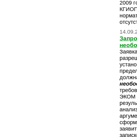
2009 
КГИОП,
норма
отсутс
14.09.
Запро
необ
Заявка
разреш
устан
преде
должна
необо
требо
ЭКОМ 
резуль
анализ
аргуме
сформ
заявит
записк