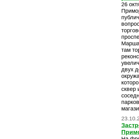
26 окт
Примо
публи
вопрос
торгов
проспе
Марша
там то
реконс
увелич
двух д
окруж
которо
сквер 
соседн
парков
магази
23.10.
Застр
Прим
На фр