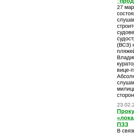
"прод
27 мар
состо
слуша
строит
судов
судост
(ВСЗ) 
пляжей
Влади
курато
вице-п
Абсолю
слуша
милици
сторон
23.02.
Проку
«лока
ПЗЗ
В связ