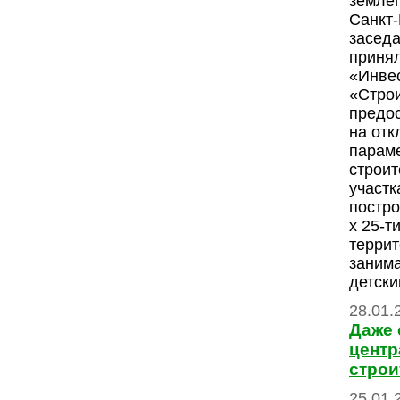
землеп
Санкт
заседа
приня
«Инве
«Стро
предо
на отк
парам
строит
участк
постро
х 25-т
террит
заним
детски
28.01.
Даже 
центр
строи
25.01.