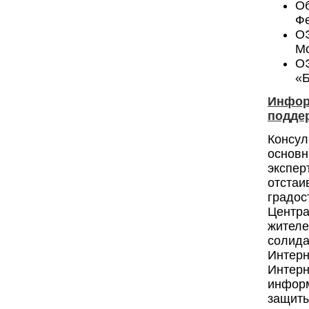
О
Фе
О
Мо
ОЭ
«Б
Инфор
подде
Консул
основ
экспер
отста
градос
Центр
жител
солид
Интерн
Интер
информ
защиты