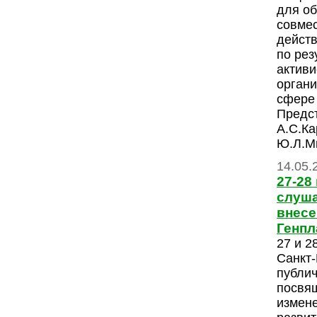
для об
совме
действ
по рез
актив
органи
сфере 
Предс
А.С.Ка
Ю.Л.Ми
14.05.
27-28
слуша
внесе
Генпл
27 и 2
Санкт-
публи
посвя
измен