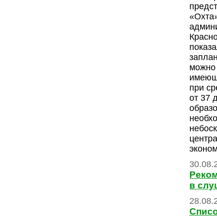
предс
«Охта»
админ
Красно
показа
запла
можно 
имеющ
при ср
от 37 
образо
необхо
небоск
центра
эконом
30.08.
Реком
в слу
28.08.
Списо