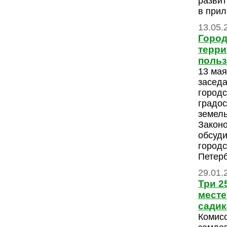
развит
в прил
13.05.
Город
терри
поль
13 мая
заседа
городс
градос
земел
Закон
обсуди
городс
Петерб
29.01.
Три 2
месте
садик
Комис