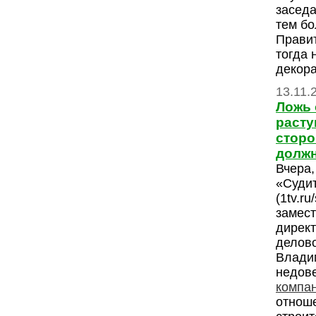
заседа
тем бо
Прави
тогда 
декор
13.11.
Ложь 
расту
сторо
должн
Вчера,
«Суди
(1tv.ru
замест
дирек
делово
Влади
недов
компа
отноше