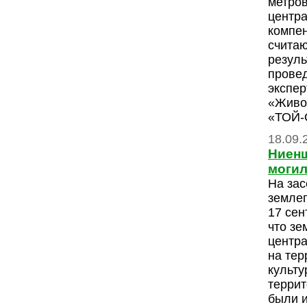
метро
центра
компен
считаю
резуль
провед
экспе
«Живо
«ТОЙ
18.09.
Ниенш
могил
На зас
землеп
17 сен
что зе
центра
на тер
культу
терри
были 