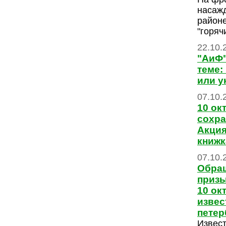
насаж
районе
"горяч
22.10.
"АиФ"
теме:
или у
07.10.
10 ок
сохра
Акция
книжк
07.10.
Обращ
призы
10 ок
изве
пете
Извес