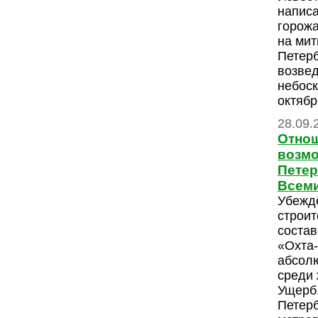
напис
горожа
на мит
Петерб
возвед
небоск
октябр
28.09.
Отнош
возмо
Петер
Всеми
Убежд
строит
состав
«Охта
абсол
среди 
Ущерб,
Петерб