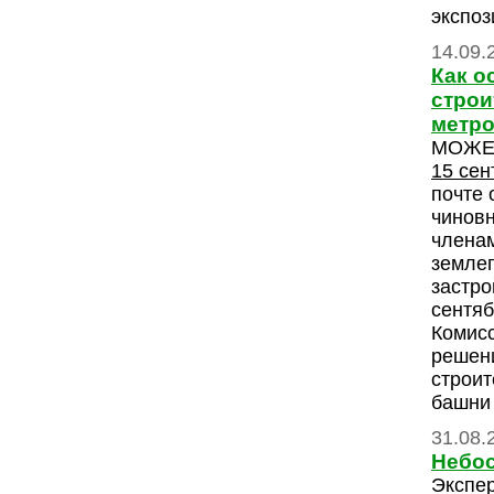
экспоз
14.09.
Как о
строи
метро
МОЖЕ
15 сен
почте 
чиновн
членам
земле
застро
сентяб
Комисс
решен
строит
башни 
31.08.
Небос
Экспер