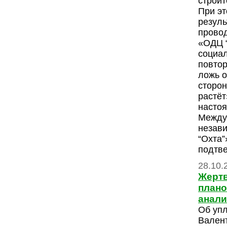
строит
При эт
резуль
прово
«ОДЦ “
социа
повто
ложь о
сторон
растёт
насто
Между 
незав
“Охта”
подтве
28.10.
Жерт
плано
анал
Об упл
Вален