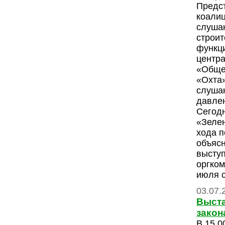
Предс
коали
слуша
строит
функц
центр
«Обще
«Охта»
слушан
давле
Сегодн
«Зелен
хода п
объяс
высту
оргком
июля 
03.07.
Выста
закон
В 15.0