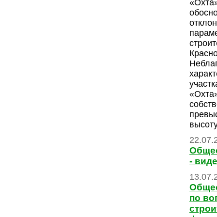
«Охта
обосн
отклон
парам
строит
Красно
Небла
характ
участк
«Охта
собств
превы
высоту
22.07.
Обще
- вид
13.07.
Обще
по во
строи