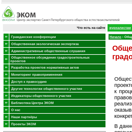
Что есть на сайте
журналистам
Гражданские конференции
Начало
:
Обще
Общественная экологическая экспертиза
Обще
Административные общественные слушания
град
Общественное обсуждение градостроительных
проектов
Разработка проектов нормативных актов
Мониторинг правоприменения
Общест
Доступ к правосудию
проект
Другие технологии общественного участия
к проц
Индикаторы общественного участия
правов
реали
Библиотека Центра ЭКОМ
оказы
О нас
конкре
Наши партнёры
Проекты ЭКОМ
В данн