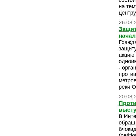
состои
на тем
центру
26.08.
Защит
начал
Гражда
защиту
акцию 
одноим
- орга
против
метров
реки 
20.08.
Проти
высту
В Инте
обращ
блока
(petiti