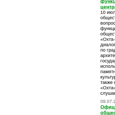
функц
центр
10 июл
общес
вопрос
функц
общес
«Охта-
диалог
по гра
архите
госуда
испол
памятн
культу
также
«Охта
слуша
09.07.
Офиц
общес