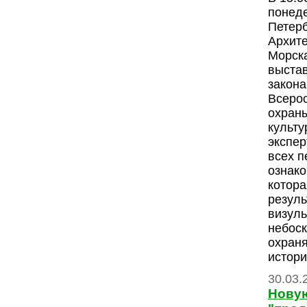
понеде
Петер
Архите
Морска
выстав
закона
Всеро
охраны
культ
экспе
всех п
ознако
котора
резул
визуль
небоск
охран
истори
30.03.
Нову