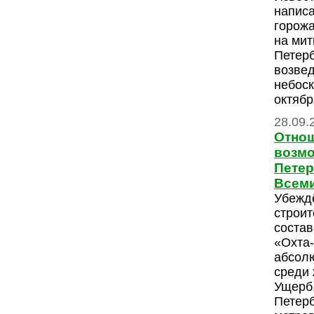
напис
горожа
на мит
Петерб
возвед
небоск
октябр
28.09.
Отнош
возмо
Петер
Всеми
Убежд
строит
состав
«Охта
абсол
среди 
Ущерб,
Петерб