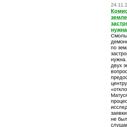
24.11.
Комис
земле
застр
нужна
Смольн
демонс
по зе
застро
нужна.
двух э
вопрос
предо
центру
«откло
Матуся
проце
иссле
заявки
не был
слушан