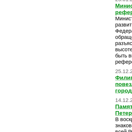
Минис
рефе
Минис
развит
Федера
обращ
разъяс
высоте
быть в
рефер
25.12.
Филип
повез
город
14.12.
Памят
Петер
В воск
знаков
всей Р