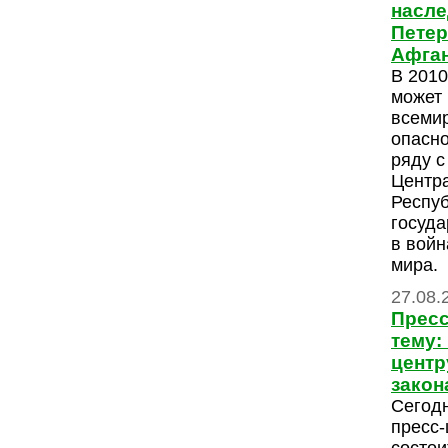
насле
Петер
Афган
В 2010
может 
всемир
опасно
ряду с
Центр
Респуб
госуд
в войн
мира.
27.08.
Пресс
тему:
центр
закон
Сегодн
пресс-