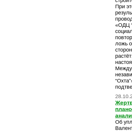
строит
При эт
резуль
прово
«ОДЦ “
социа
повто
ложь о
сторон
растёт
насто
Между 
незав
“Охта”
подтве
28.10.
Жерт
плано
анал
Об упл
Вален