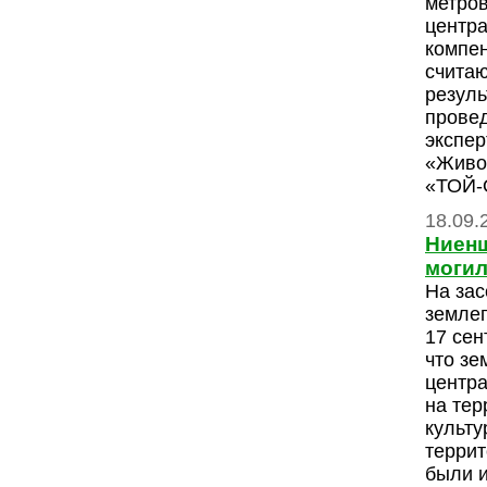
метро
центра
компен
считаю
резуль
провед
экспе
«Живо
«ТОЙ
18.09.
Ниенш
могил
На зас
землеп
17 сен
что зе
центра
на тер
культу
терри
были 