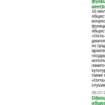
функц
центр
10 июл
общес
вопрос
функц
общес
«Охта-
диалог
по гра
архите
госуда
испол
памятн
культу
также
«Охта
слуша
09.07.
Офиц
общес