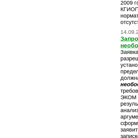
2009 
КГИОП,
норма
отсутс
14.09.
Запро
необ
Заявка
разреш
устан
преде
должна
необо
требо
ЭКОМ 
резуль
анализ
аргуме
сформ
заявит
записк