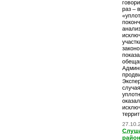
говори
раз – 
«уплот
поконч
анализ
исклю
участк
закон
показа
обеща
Админ
продви
Экспе
случая
уплот
оказал
исклю
террит
27.10.
Слуш
райо