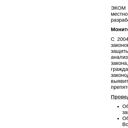
ЭКОМ 
местн
разраб
Монит
С 2004
законо
защиты
анали
закон
граж
законо
выяви
препят
Прове
О
за
Об
Вс