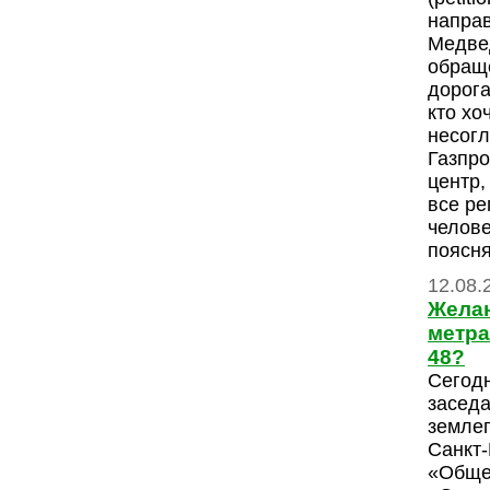
напра
Медве
обраще
дорога
кто хо
несогл
Газпро
центр,
все ре
челове
поясн
12.08.
Желан
метра
48?
Сегодн
заседа
землеп
Санкт
«Обще