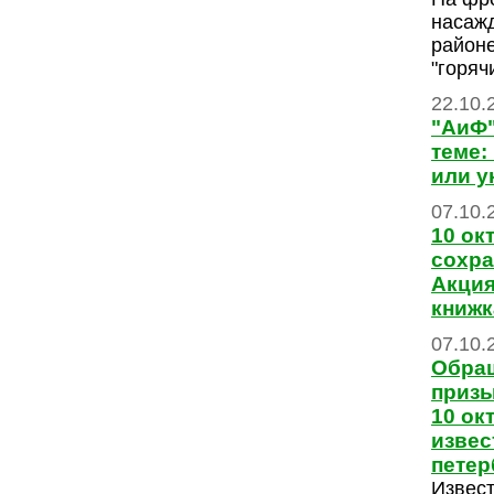
насаж
районе
"горяч
22.10.
"АиФ"
теме:
или у
07.10.
10 ок
сохра
Акция
книжк
07.10.
Обращ
призы
10 ок
изве
пете
Извес