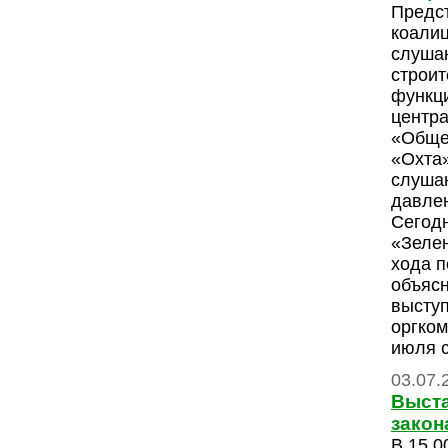
Предс
коали
слуша
строит
функц
центр
«Обще
«Охта»
слушан
давле
Сегодн
«Зелен
хода п
объяс
высту
оргком
июля 
03.07.
Выста
закон
В 15.0