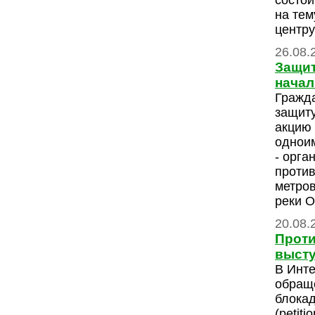
состои
на тем
центру
26.08.
Защит
начал
Гражда
защиту
акцию 
одноим
- орга
против
метров
реки 
20.08.
Проти
высту
В Инте
обращ
блока
(petiti