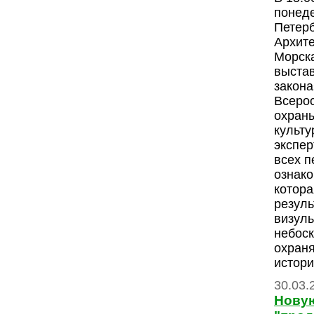
понеде
Петер
Архите
Морска
выстав
закона
Всеро
охраны
культ
экспе
всех п
ознако
котора
резул
визуль
небоск
охран
истори
30.03.
Нову