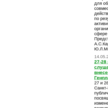
для об
совме
действ
по рез
актив
органи
сфере 
Предс
А.С.Ка
Ю.Л.Ми
14.05.
27-28
слуша
внесе
Генпл
27 и 2
Санкт-
публи
посвя
измен