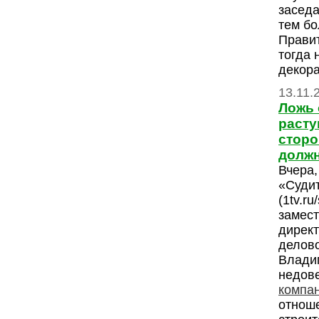
заседа
тем бо
Прави
тогда 
декор
13.11.
Ложь 
расту
сторо
должн
Вчера,
«Суди
(1tv.ru
замест
дирек
делово
Влади
недов
компа
отноше