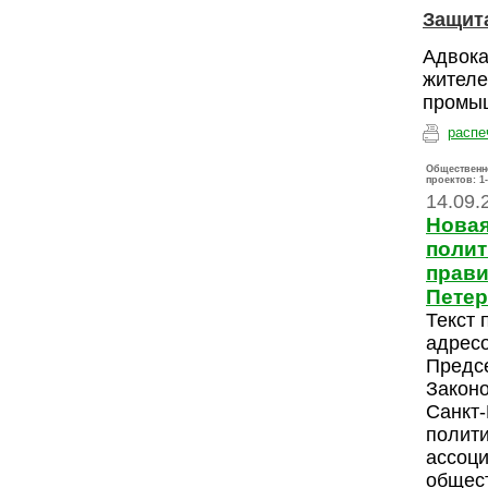
Защита
Адвока
жителе
промыш
распе
Общественн
проектов:
1
14.09.
Новая
полит
прави
Петер
Текст 
адресо
Предс
Закон
Санкт-
полити
ассоци
общес