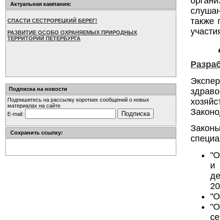
орган
Актуальная кампания:
слушан
также 
СПАСТИ СЕСТРОРЕЦКИЙ БЕРЕГ!
участи
РАЗВИТИЕ ОСОБО ОХРАНЯЕМЫХ ПРИРОДНЫХ
ТЕРРИТОРИЙ ПЕТЕРБУРГА
Разра
Экспе
Подписка на новости
здрав
хозяй
Подпишитесь на рассылку коротких сообщений о новых
материалах на сайте
Законо
E-mail:
Закон
Сохранить ссылку:
специа
"О
и
де
20
"О
"
се