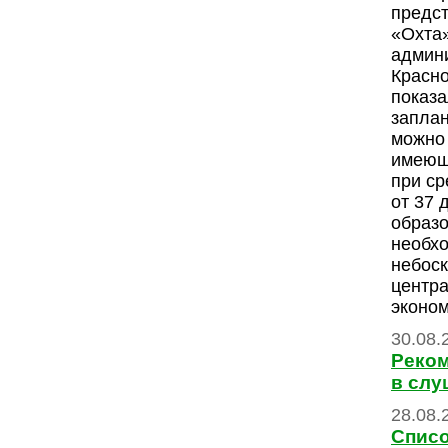
предс
«Охта»
админ
Красно
показа
запла
можно 
имеющ
при ср
от 37 
образо
необхо
небоск
центра
эконом
30.08.
Реком
в слу
28.08.
Списо