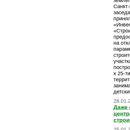
землеп
Санкт
заседа
приня
«Инве
«Стро
предо
на отк
парам
строит
участк
постро
х 25-т
террит
заним
детски
28.01.
Даже 
центр
строи
25.01.