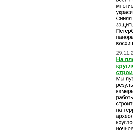
многие
украси
Синяя 
защит
Петерб
панор
восхищ
29.11.
На пл
кругл
строи
Мы пу
резуль
камер
работ
строит
на тер
археол
кругло
ночное