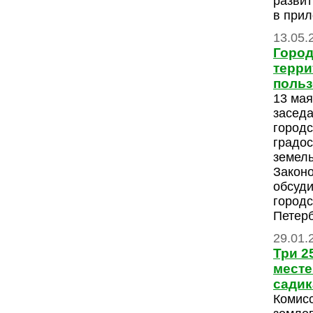
развит
в прил
13.05.
Город
терри
поль
13 мая
заседа
городс
градос
земел
Закон
обсуди
городс
Петерб
29.01.
Три 2
месте
садик
Комис