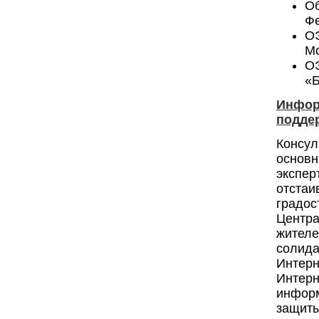
О
Фе
О
Мо
ОЭ
«Б
Инфор
подде
Консул
основ
экспер
отста
градос
Центр
жител
солид
Интерн
Интер
информ
защиты