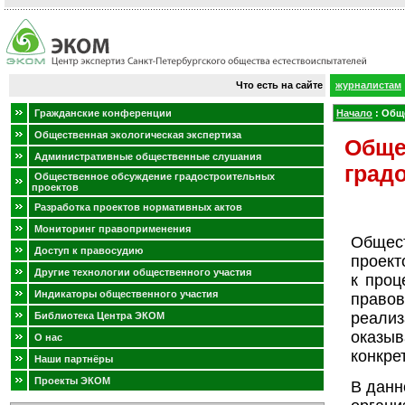
Что есть на сайте
журналистам
Гражданские конференции
Начало
:
Обще
Общественная экологическая экспертиза
Обще
Административные общественные слушания
град
Общественное обсуждение градостроительных
проектов
Разработка проектов нормативных актов
Мониторинг правоприменения
Общест
Доступ к правосудию
проект
Другие технологии общественного участия
к проц
Индикаторы общественного участия
правов
реали
Библиотека Центра ЭКОМ
оказы
О нас
конкре
Наши партнёры
Проекты ЭКОМ
В данн