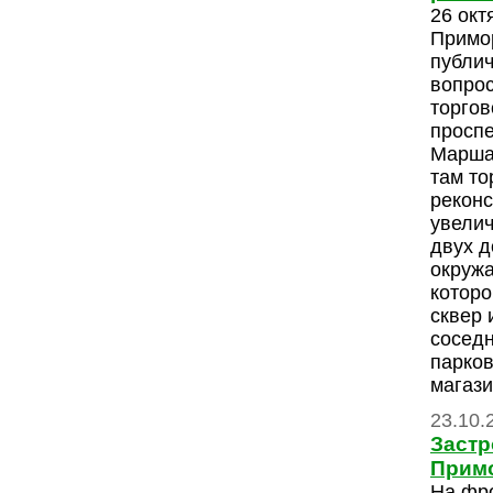
26 окт
Примо
публи
вопрос
торгов
проспе
Марша
там то
реконс
увелич
двух д
окруж
которо
сквер 
соседн
парков
магази
23.10.
Застр
Прим
На фр