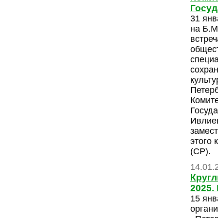
Госуд
31 янв
на Б.М
встреч
общес
специ
сохран
культу
Петерб
Комите
Госуда
Ивлие
замес
этого 
(СР).
14.01.
Кругл
2025.
15 янв
органи