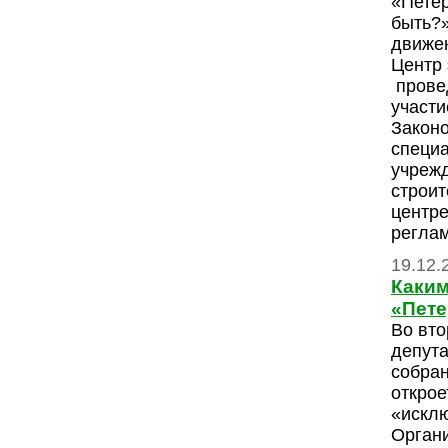
«Петер
быть?»
движе
Центр 
провед
участи
Законо
специ
учрежд
строит
центр
реглам
19.12.
Каким
«Пете
Во вто
депута
собран
откро
«искл
Органи