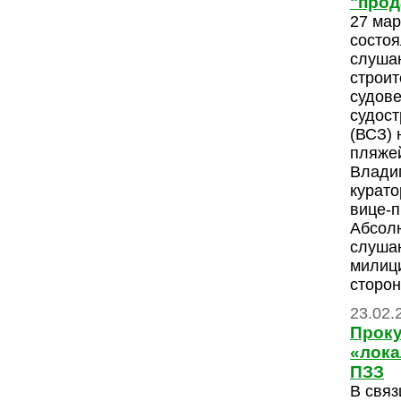
"прод
27 мар
состо
слуша
строит
судов
судост
(ВСЗ) 
пляжей
Влади
курато
вице-п
Абсолю
слуша
милици
сторон
23.02.
Проку
«лока
ПЗЗ
В связ