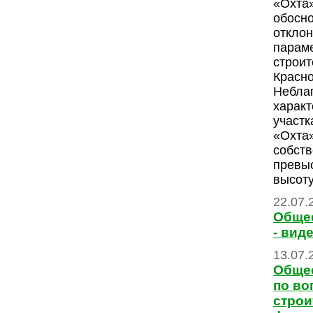
«Охта
обосн
отклон
парам
строит
Красно
Небла
характ
участк
«Охта
собств
превы
высоту
22.07.
Обще
- вид
13.07.
Обще
по во
строи