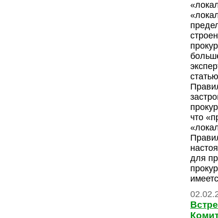
«лока
«лока
предел
строен
прокур
больше
экспе
статью
Прави
застро
прокур
что «п
«лока
Прави
насто
для п
прокур
имеетс
02.02.
Встре
Комит