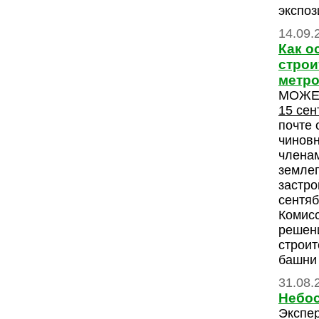
экспоз
14.09.
Как о
строи
метро
МОЖЕ
15 сен
почте 
чиновн
членам
земле
застро
сентяб
Комисс
решен
строит
башни 
31.08.
Небос
Экспер